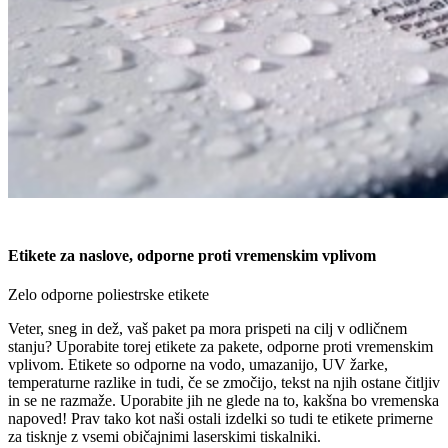
Etikete za naslove, odporne proti vremenskim vplivom
Zelo odporne poliestrske etikete
Veter, sneg in dež, vaš paket pa mora prispeti na cilj v odličnem
stanju? Uporabite torej etikete za pakete, odporne proti vremenskim
vplivom. Etikete so odporne na vodo, umazanijo, UV žarke,
temperaturne razlike in tudi, če se zmočijo, tekst na njih ostane čitljiv
in se ne razmaže. Uporabite jih ne glede na to, kakšna bo vremenska
napoved! Prav tako kot naši ostali izdelki so tudi te etikete primerne
za tisknje z vsemi običajnimi laserskimi tiskalniki.