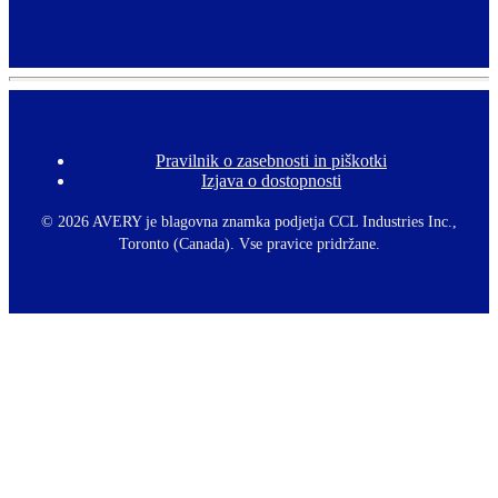
Expand
Pravilnik o zasebnosti in piškotki
F
Izjava o dostopnosti
o
o
t
©
2026 AVERY je blagovna znamka podjetja CCL Industries Inc.,
e
Toronto (Canada). Vse pravice pridržane.
r
m
e
n
u