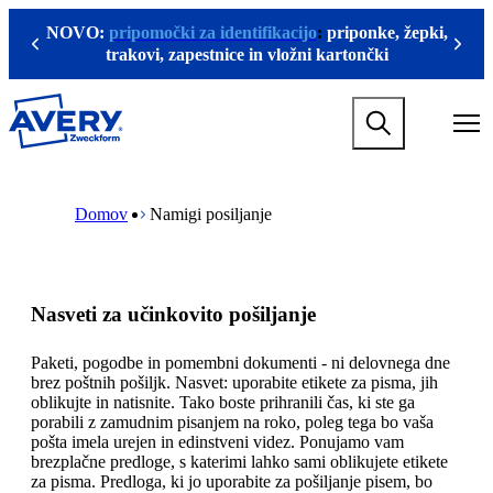
P
NOVO:
pripomočki za identifikacijo
:
priponke, žepki,
r
Previous
Next
trakovi, zapestnice in vložni kartončki
e
s
k
M
o
a
č
i
i
n
n
M
B
n
a
a
r
Domov
Namigi posiljanje
a
g
i
e
v
l
n
a
i
a
n
d
g
v
a
c
a
n
v
r
Nasveti za učinkovito pošiljanje
t
o
i
u
i
v
g
m
o
s
a
b
Paketi, pogodbe in pomembni dokumenti - ni delovnega dne
n
e
t
brez poštnih pošiljk. Nasvet: uporabite etikete za pisma, jih
m
b
i
oblikujte in natisnite. Tako boste prihranili čas, ki ste ga
e
i
o
porabili z zamudnim pisanjem na roko, poleg tega bo vaša
g
n
n
pošta imela urejen in edinstveni videz. Ponujamo vam
a
o
m
brezplačne predloge, s katerimi lahko sami oblikujete etikete
m
e
za pisma. Predloga, ki jo uporabite za pošiljanje pisem, bo
e