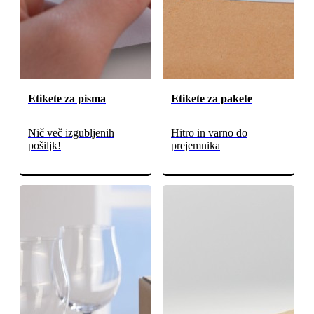
Etikete za pisma
Etikete za pakete
Nič več izgubljenih
Hitro in varno do
pošiljk!
prejemnika