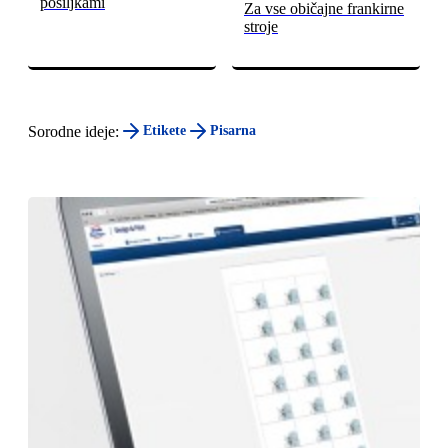
pošiljkami
Za vse običajne frankirne
stroje
Sorodne ideje:
Etikete
Pisarna