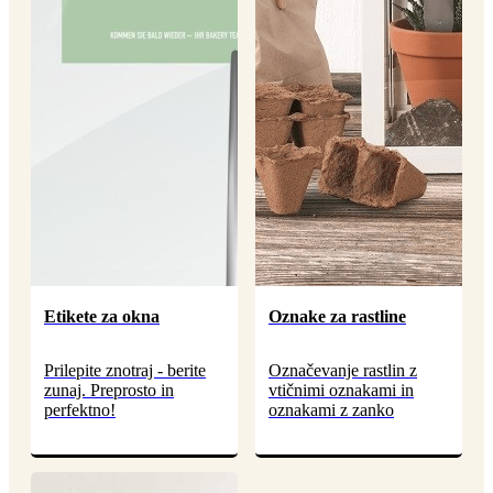
Etikete za okna
Oznake za rastline
Prilepite znotraj - berite
Označevanje rastlin z
zunaj. Preprosto in
vtičnimi oznakami in
perfektno!
oznakami z zanko