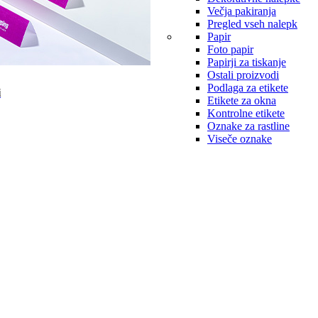
Večja pakiranja
Pregled vseh nalepk
Papir
Foto papir
Papirji za tiskanje
Ostali proizvodi
Podlaga za etikete
i
Etikete za okna
Kontrolne etikete
Oznake za rastline
Viseče oznake