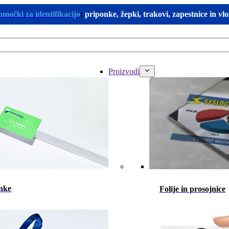
omočki za identifikacijo
:
priponke, žepki, trakovi, zapestnice in vl
Proizvodi
nke
Folije in prosojnice