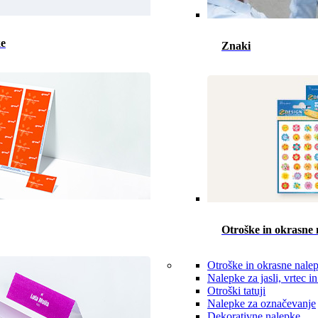
ke
Znaki
Otroške in okrasne 
Otroške in okrasne nale
Nalepke za jasli, vrtec in
Otroški tatuji
Nalepke za označevanje
Dekorativne nalepke