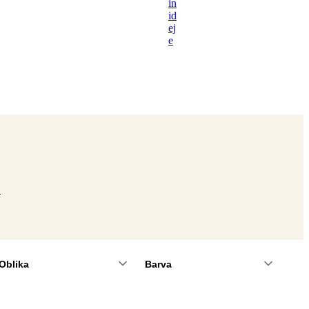
in
id
ej
e
v