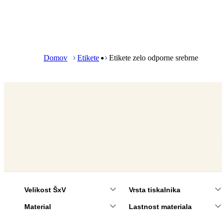
B
r
e
Domov
Etikete
Etikete zelo odporne srebrne
a
d
c
r
u
m
b