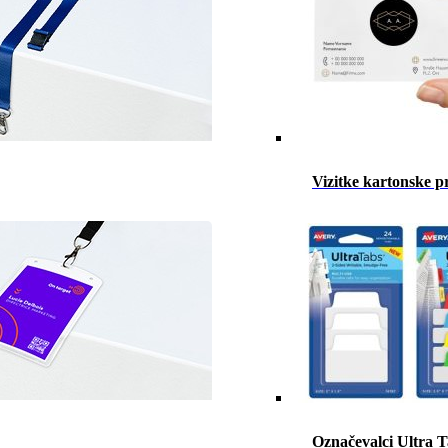
Vizitke kartonske p
Označevalci Ultra 