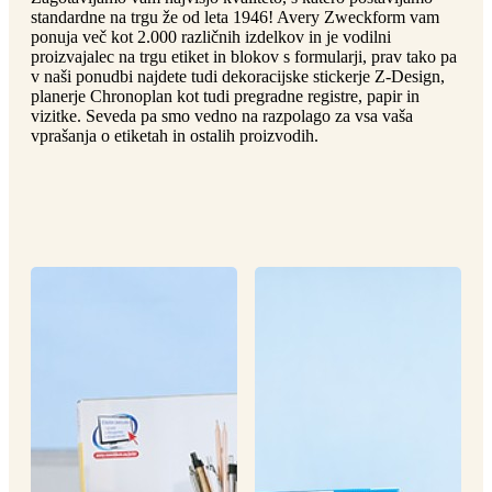
g
standardne na trgu že od leta 1946! Avery Zweckform vam
n
a
ponuja več kot 2.000 različnih izdelkov in je vodilni
u
m
proizvajalec na trgu etiket in blokov s formularji, prav tako pa
m
e
v naši ponudbi najdete tudi dekoracijske stickerje Z-Design,
o
n
planerje Chronoplan kot tudi pregradne registre, papir in
b
u
vizitke. Seveda pa smo vedno na razpolago za vsa vaša
i
vprašanja o etiketah in ostalih proizvodih.
l
e