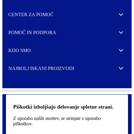
CENTER ZA POMOČ
Expand
POMOČ IN PODPORA
Expand
KDO SMO
Expand
NAJBOLJ ISKANI PROIZVODI
Expand
Piškotki izboljšajo delovanje spletne strani.
Pravilnik o zasebnosti in piškotki
F
Z uporabo naših storitev, se strinjate z uporabo
Izjava o dostopnosti
o
piškotkov.
o
t
©
2026 AVERY je blagovna znamka podjetja CCL Industries Inc.,