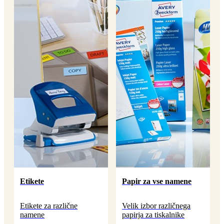
Etikete
Papir za vse namene
Etikete za različne
Velik izbor različnega
namene
papirja za tiskalnike