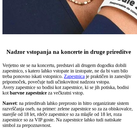
Nadzor vstopanja na koncerte in druge prireditve
Verjetno ste se na koncertu, predstavi ali drugem dogodku dobili
zapestnico, s katero lahko vstopate in izstopate, ne da bi vam bilo
treba ponovno iskati vstopnico.
Zapestnica
je praktičen in zanesljiv
pripomoček, povečuje tudi učinkovitost nadzora vstopa.
Avery zapestnice so bodisi kot zapestnice, ki se jih potiska, bodisi
kot
barvne zapestnice
za večkratni vstop.
Nasvet
: na prireditvah lahko preprosto in hitro organizirate sistem
razvrščanja oseb, na primer: zelene zapestnice so za za obiskovalce,
starejše od 18 let, rdeče zapestnice so za mlajše od 18 let, roza
zapestnice so za VIP goste. Na zapestnice lahko tudi natiskate
simbol za prepoznavnost.