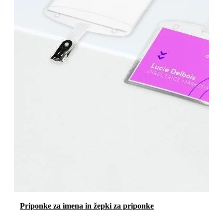
Priponke za imena in žepki za priponke