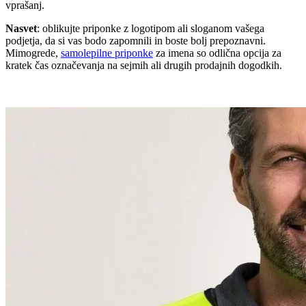
vprašanj.
Nasvet
: oblikujte priponke z logotipom ali sloganom vašega
podjetja, da si vas bodo zapomnili in boste bolj prepoznavni.
Mimogrede,
samolepilne priponke
za imena so odlična opcija za
kratek čas označevanja na sejmih ali drugih prodajnih dogodkih.