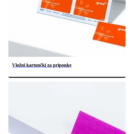
Vložni kartončki za priponke