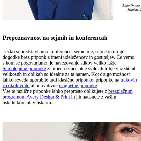
Prepoznavnost na sejmih in konferencah
Težko si predstavljamo konference, seminarje, sejme in druge
dogodke brez priponk z imeni udeležencev in gostiteljev. Če vemo,
s kom se pogovarjamo, je navezovanje stikov veliko lažje.
Samolepilne priponke
za imena iz acetatne svile ali folije v različnih
velikostih in oblikah so idealne za ta namen. Kot drugo možnost
lahko seveda uporabite tudi klasične
priponke
, priponke na
trakovih
za okoli vratu
ali inovativne
magnetne priponke
.
Vse te različne priponke lahko preprosto oblikujete z
brezplačnim
programom Avery Design & Print
in jih natisnete z vašim
tiskalnikom ali v tiskarni.