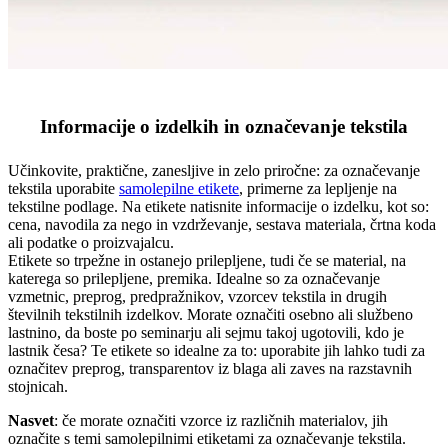
Informacije o izdelkih in označevanje tekstila
Učinkovite, praktične, zanesljive in zelo priročne: za označevanje
tekstila uporabite
samolepilne etikete
, primerne za lepljenje na
tekstilne podlage. Na etikete natisnite informacije o izdelku, kot so:
cena, navodila za nego in vzdrževanje, sestava materiala, črtna koda
ali podatke o proizvajalcu.
Etikete so trpežne in ostanejo prilepljene, tudi če se material, na
katerega so prilepljene, premika. Idealne so za označevanje
vzmetnic, preprog, predpražnikov, vzorcev tekstila in drugih
številnih tekstilnih izdelkov. Morate označiti osebno ali službeno
lastnino, da boste po seminarju ali sejmu takoj ugotovili, kdo je
lastnik česa? Te etikete so idealne za to: uporabite jih lahko tudi za
označitev preprog, transparentov iz blaga ali zaves na razstavnih
stojnicah.
Nasvet
: če morate označiti vzorce iz različnih materialov, jih
označite s temi samolepilnimi etiketami za označevanje tekstila.