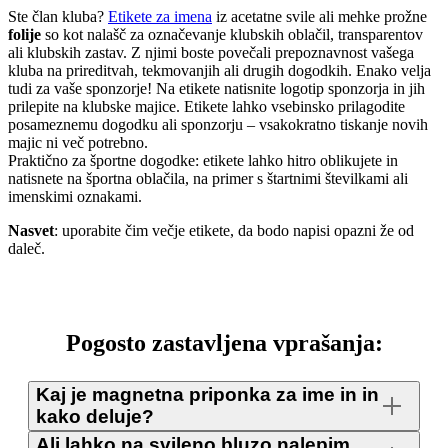
Ste član kluba?
Etikete za imena
iz acetatne svile ali mehke prožne
folije
so kot nalašč za označevanje klubskih oblačil, transparentov
ali klubskih zastav. Z njimi boste povečali prepoznavnost vašega
kluba na prireditvah, tekmovanjih ali drugih dogodkih. Enako velja
tudi za vaše sponzorje! Na etikete natisnite logotip sponzorja in jih
prilepite na klubske majice. Etikete lahko vsebinsko prilagodite
posameznemu dogodku ali sponzorju – vsakokratno tiskanje novih
majic ni več potrebno.
Praktično za športne dogodke: etikete lahko hitro oblikujete in
natisnete na športna oblačila, na primer s štartnimi številkami ali
imenskimi oznakami.
Nasvet
: uporabite čim večje etikete, da bodo napisi opazni že od
daleč.
Pogosto zastavljena vprašanja:
Kaj je magnetna priponka za ime in in
kako deluje?
Ali lahko na svileno bluzo nalepim