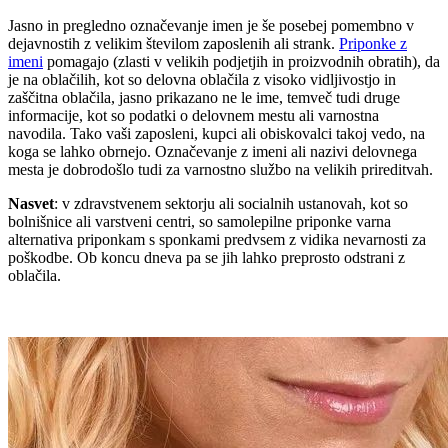
Jasno in pregledno označevanje imen je še posebej pomembno v
dejavnostih z velikim številom zaposlenih ali strank.
Priponke z
imeni
pomagajo (zlasti v velikih podjetjih in proizvodnih obratih), da
je na oblačilih, kot so delovna oblačila z visoko vidljivostjo in
zaščitna oblačila, jasno prikazano ne le ime, temveč tudi druge
informacije, kot so podatki o delovnem mestu ali varnostna
navodila. Tako vaši zaposleni, kupci ali obiskovalci takoj vedo, na
koga se lahko obrnejo. Označevanje z imeni ali nazivi delovnega
mesta je dobrodošlo tudi za varnostno službo na velikih prireditvah.
Nasvet
: v zdravstvenem sektorju ali socialnih ustanovah, kot so
bolnišnice ali varstveni centri, so samolepilne priponke varna
alternativa priponkam s sponkami predvsem z vidika nevarnosti za
poškodbe. Ob koncu dneva pa se jih lahko preprosto odstrani z
oblačila.