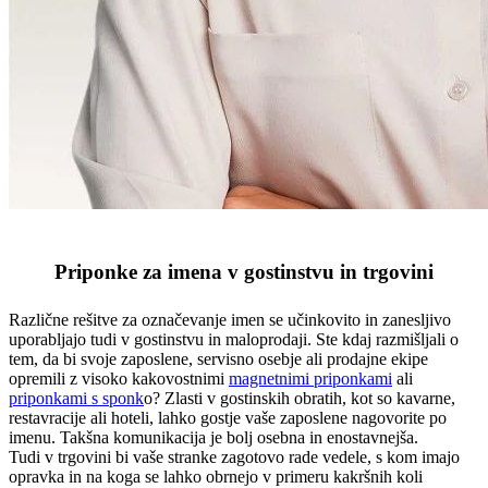
Priponke za imena v gostinstvu in trgovini
Različne rešitve za označevanje imen se učinkovito in zanesljivo
uporabljajo tudi v gostinstvu in maloprodaji. Ste kdaj razmišljali o
tem, da bi svoje zaposlene, servisno osebje ali prodajne ekipe
opremili z visoko kakovostnimi
magnetnimi priponkami
ali
priponkami s sponk
o? Zlasti v gostinskih obratih, kot so kavarne,
restavracije ali hoteli, lahko gostje vaše zaposlene nagovorite po
imenu. Takšna komunikacija je bolj osebna in enostavnejša.
Tudi v trgovini bi vaše stranke zagotovo rade vedele, s kom imajo
opravka in na koga se lahko obrnejo v primeru kakršnih koli