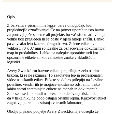
Opis
Z barvami v pisarni ni le lepše, barve omogočajo tudi
preglednejše označevanje! Če na primer uporabite isto barvo
za ponavljajoče se teme ali projekte, bo vaš sistem arhiviranja
veliko bolj pregleden in se boste v njem hitreje znašli. Lahko
pa za vsako leto izberete drugo barvo. Zelene etikete v
velikosti 70 x 37 mm so idealne za označevanje dokumentov,
map in predalnikov. Lahko pa nalepke uporabite tudi kot
opozorilne etikete ali kot varnostne znake v skladišču in
logistiki.
Avery Zweckform barvne etikete prepričajo z zelo ostrim
tiskom, ki se ne razmaže. To zagotavlja lep in profesionalen
videz natiskanih etiket. Etikete se dobro prilepijo na številne
površine, vendar jih je mogoče enostavno odstraniti. Tako
lahko sproti spreminjate etikete na mapah in dokumentih.
Zanesete se lahko tudi na brezhibno delovanje tiskalnika, in
da v tiskalniku ne bodo ostajali ostanki lepila. Kakovost etiket
zagotavljajo redna testiranja v testnih laboratorijih.
Okolju prijazno podjetje Avery Zweckform je doseglo že