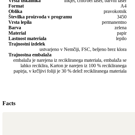
Vrsta tiskalnika
inkjet, črno/bel laser, barvni laser
Format
A4
Oblika
pravokotnik
Številka proizvoda v programu
3450
Vrsta lepila
permanentno
Barva
zelena
Material
papir
Lastnost materiala
lepilo
Trajnostni izdelek
ustvarjeno v Nemčiji, FSC, beljeno brez klora
Trajnostna embalaža
embalaža je narejena iz recikliranega materiala, embalaža se
lahko reciklira, Karton je narejen iz 100 % recikliranega
papirja, v krčljivi foliji je 30 % delež recikliranega materiala
Facts