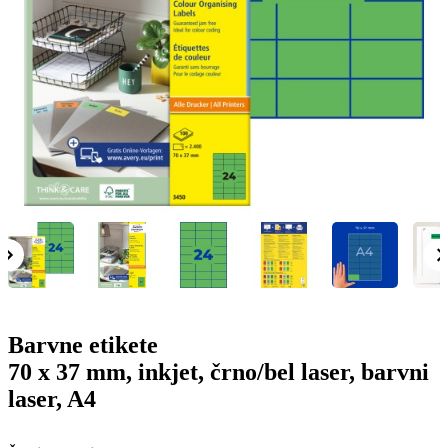
g
n
a
u
m
m
e
o
n
b
u
i
l
e
Barvne etikete
70 x 37 mm, inkjet, črno/bel laser, barvni
laser, A4