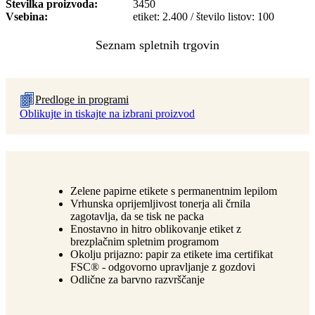
Številka proizvoda
3450
Vsebina
etiket: 2.400 / število listov: 100
Predloge in programi
Oblikujte in tiskajte na izbrani proizvod
Zelene papirne etikete s permanentnim lepilom
Vrhunska oprijemljivost tonerja ali črnila
zagotavlja, da se tisk ne packa
Enostavno in hitro oblikovanje etiket z
brezplačnim spletnim programom
Okolju prijazno: papir za etikete ima certifikat
FSC® - odgovorno upravljanje z gozdovi
Odlične za barvno razvrščanje