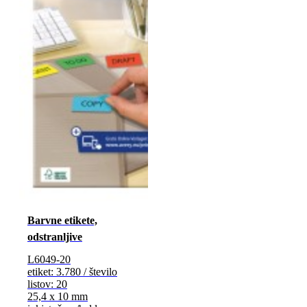
Barvne etikete,
odstranljive
L6049-20
etiket: 3.780 / število
listov: 20
25,4 x 10 mm