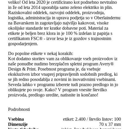
veliko! Od leta 2020 je certificirano kot podnebno nevtralno
in že od leta 2014 uporablja samo zeleno elektriko in plin.
Raziskovalni oddelek, razvojni oddelek, proizvodnja,
logistika, administracija in uprava podjetja so v Oberlaindernu
na Bavarskem in zagotavljajo najvišjo kakovost, visoke
okolijske standarde ter kratke dobavne poti. Material za
etikete je beljen brez klora in je 100 % izdelan iz papirja s
certifikatom FSC® - izvor lesa je iz gozdov s trajnostnim
gospodarjenjem.
Do popolne etikete v nekaj korakih:
Kot dodatno storitev vam za oblikovanje vseh proizvodov iz
naše ponudbe nudimo brezplačen spletni program Avery®
Design & Print. Posebnost programa je, da vsebuje
ekskluziven izbor vnaprej pripravljenih sodobnih predlog, ki
se jih redno posodablja z novimi in inovativnimi vsebinami.
Seveda lahko v programu izberete tudi prazno predlogo in jo
oblikujete po svoje. Kako? V program vnesite številko
proizvoda, predlogo uredite, natisnite in končano!
Podrobnosti
Vsebina
etiket: 2.400 / število listov: 100
Dimenzije
70 x 37 mm