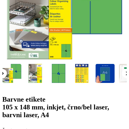
g
n
a
u
m
m
e
o
n
b
u
i
l
e
Barvne etikete
105 x 148 mm, inkjet, črno/bel laser,
barvni laser, A4