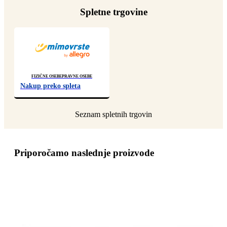
Spletne trgovine
Fizične osebe
Pravne osebe
Nakup preko spleta
Priporočamo naslednje proizvode