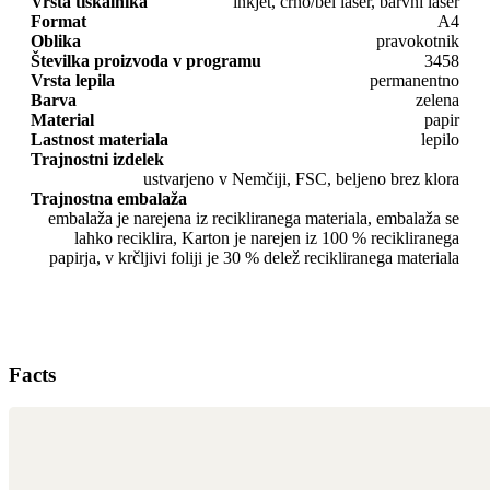
Vrsta tiskalnika
inkjet, črno/bel laser, barvni laser
Format
A4
Oblika
pravokotnik
Številka proizvoda v programu
3458
Vrsta lepila
permanentno
Barva
zelena
Material
papir
Lastnost materiala
lepilo
Trajnostni izdelek
ustvarjeno v Nemčiji, FSC, beljeno brez klora
Trajnostna embalaža
embalaža je narejena iz recikliranega materiala, embalaža se
lahko reciklira, Karton je narejen iz 100 % recikliranega
papirja, v krčljivi foliji je 30 % delež recikliranega materiala
Facts