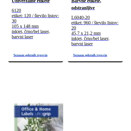
Univerzalne etikete
Barvne etikete,
odstranljive
6120
etiket: 120 / število listov:
L6040-20
30
etiket: 960 / število listov:
105 x 148 mm
20
inkjet, črno/bel laser,
45,7 x 21,2 mm
barvni laser
inkjet, črno/bel laser,
barvni laser