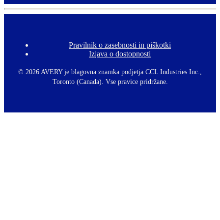
Pravilnik o zasebnosti in piškotki
F
Izjava o dostopnosti
o
o
t
©
2026 AVERY je blagovna znamka podjetja CCL Industries Inc.,
e
Toronto (Canada). Vse pravice pridržane.
r
m
e
n
u