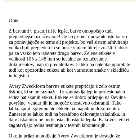
Opis
Z barvami v pisarni ni le lepše, barve omogočajo tudi
preglednejše označevanje! Če na primer uporabite isto barvo
za ponavljajoče se teme ali projekte, bo vaš sistem arhiviranja
veliko bolj pregleden in se boste v njem hitreje znašli. Lahko
pa za vsako leto izberete drugo barvo. Zelene etikete v
velikosti 105 x 148 mm so idealne za označevanje
dokumentov, map in predalnikov. Lahko pa nalepke uporabite
tudi kot opozorilne etikete ali kot varnostne znake v skladišču
in logistiki.
Avery Zweckform barvne etikete prepričajo z zelo ostrim
tiskom, ki se ne razmaže. To zagotavlja lep in profesionalen
videz natiskanih etiket. Etikete se dobro prilepijo na številne
površine, vendar jih je mogoče enostavno odstraniti. Tako
lahko sproti spreminjate etikete na mapah in dokumentih.
Zanesete se lahko tudi na brezhibno delovanje tiskalnika, in
da v tiskalniku ne bodo ostajali ostanki lepila. Kakovost etiket
zagotavljajo redna testiranja v testnih laboratorijih.
Okolju prijazno podjetje Avery Zweckform je doseglo že