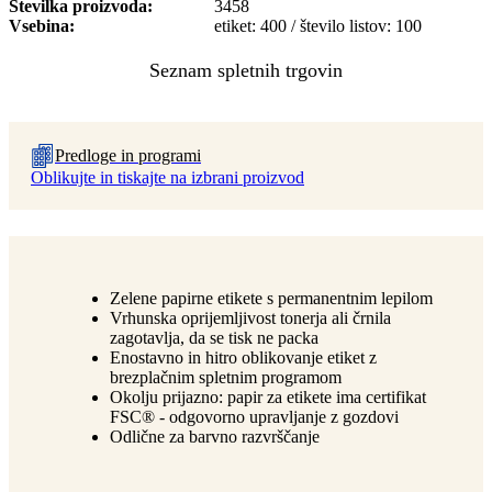
Številka proizvoda
3458
Vsebina
etiket: 400 / število listov: 100
Predloge in programi
Oblikujte in tiskajte na izbrani proizvod
Zelene papirne etikete s permanentnim lepilom
Vrhunska oprijemljivost tonerja ali črnila
zagotavlja, da se tisk ne packa
Enostavno in hitro oblikovanje etiket z
brezplačnim spletnim programom
Okolju prijazno: papir za etikete ima certifikat
FSC® - odgovorno upravljanje z gozdovi
Odlične za barvno razvrščanje