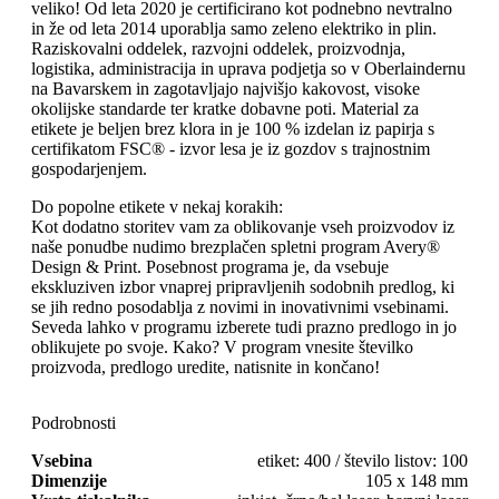
veliko! Od leta 2020 je certificirano kot podnebno nevtralno
in že od leta 2014 uporablja samo zeleno elektriko in plin.
Raziskovalni oddelek, razvojni oddelek, proizvodnja,
logistika, administracija in uprava podjetja so v Oberlaindernu
na Bavarskem in zagotavljajo najvišjo kakovost, visoke
okolijske standarde ter kratke dobavne poti. Material za
etikete je beljen brez klora in je 100 % izdelan iz papirja s
certifikatom FSC® - izvor lesa je iz gozdov s trajnostnim
gospodarjenjem.
Do popolne etikete v nekaj korakih:
Kot dodatno storitev vam za oblikovanje vseh proizvodov iz
naše ponudbe nudimo brezplačen spletni program Avery®
Design & Print. Posebnost programa je, da vsebuje
ekskluziven izbor vnaprej pripravljenih sodobnih predlog, ki
se jih redno posodablja z novimi in inovativnimi vsebinami.
Seveda lahko v programu izberete tudi prazno predlogo in jo
oblikujete po svoje. Kako? V program vnesite številko
proizvoda, predlogo uredite, natisnite in končano!
Podrobnosti
Vsebina
etiket: 400 / število listov: 100
Dimenzije
105 x 148 mm