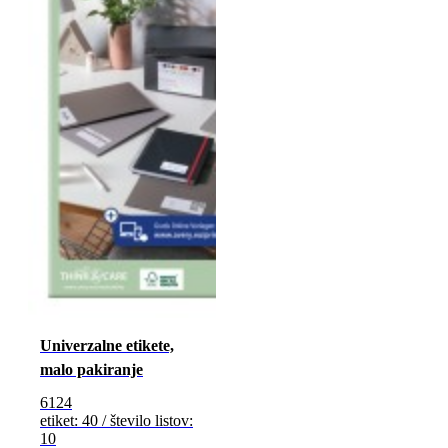
Univerzalne etikete,
malo pakiranje
6124
etiket: 40 / število listov:
10