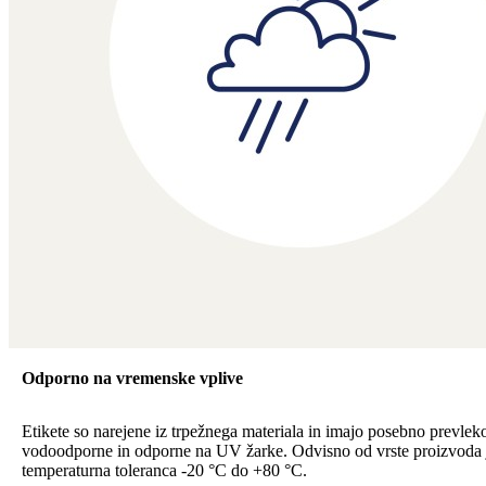
Odporno na vremenske vplive
Etikete so narejene iz trpežnega materiala in imajo posebno prevleko
vodoodporne in odporne na UV žarke. Odvisno od vrste proizvoda 
temperaturna toleranca -20 °C do +80 °C.