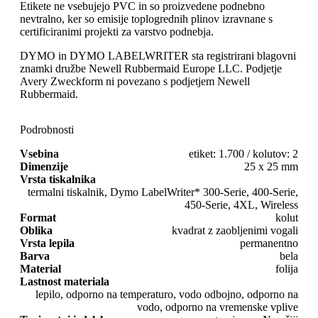
Etikete ne vsebujejo PVC in so proizvedene podnebno
nevtralno, ker so emisije toplogrednih plinov izravnane s
certificiranimi projekti za varstvo podnebja.
DYMO in DYMO LABELWRITER sta registrirani blagovni
znamki družbe Newell Rubbermaid Europe LLC. Podjetje
Avery Zweckform ni povezano s podjetjem Newell
Rubbermaid.
Podrobnosti
Vsebina
etiket: 1.700 / kolutov: 2
Dimenzije
25 x 25 mm
Vrsta tiskalnika
termalni tiskalnik, Dymo LabelWriter* 300-Serie, 400-Serie,
450-Serie, 4XL, Wireless
Format
kolut
Oblika
kvadrat z zaobljenimi vogali
Vrsta lepila
permanentno
Barva
bela
Material
folija
Lastnost materiala
lepilo, odporno na temperaturo, vodo odbojno, odporno na
vodo, odporno na vremenske vplive