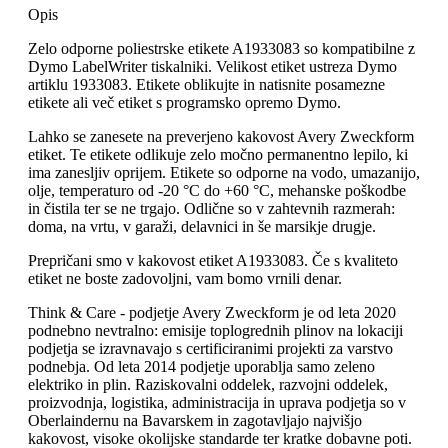
Opis
Zelo odporne poliestrske etikete A1933083 so kompatibilne z
Dymo LabelWriter tiskalniki. Velikost etiket ustreza Dymo
artiklu 1933083. Etikete oblikujte in natisnite posamezne
etikete ali več etiket s programsko opremo Dymo.
Lahko se zanesete na preverjeno kakovost Avery Zweckform
etiket. Te etikete odlikuje zelo močno permanentno lepilo, ki
ima zanesljiv oprijem. Etikete so odporne na vodo, umazanijo,
olje, temperaturo od -20 °C do +60 °C, mehanske poškodbe
in čistila ter se ne trgajo. Odlične so v zahtevnih razmerah:
doma, na vrtu, v garaži, delavnici in še marsikje drugje.
Prepričani smo v kakovost etiket A1933083. Če s kvaliteto
etiket ne boste zadovoljni, vam bomo vrnili denar.
Think & Care - podjetje Avery Zweckform je od leta 2020
podnebno nevtralno: emisije toplogrednih plinov na lokaciji
podjetja se izravnavajo s certificiranimi projekti za varstvo
podnebja. Od leta 2014 podjetje uporablja samo zeleno
elektriko in plin. Raziskovalni oddelek, razvojni oddelek,
proizvodnja, logistika, administracija in uprava podjetja so v
Oberlaindernu na Bavarskem in zagotavljajo najvišjo
kakovost, visoke okolijske standarde ter kratke dobavne poti.