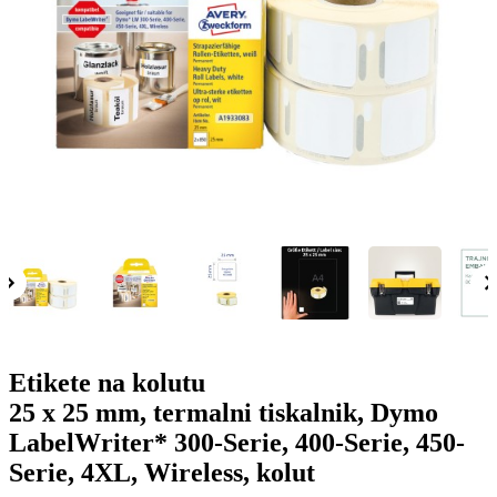
g
n
a
u
m
m
e
o
n
b
u
i
l
e
Etikete na kolutu
25 x 25 mm, termalni tiskalnik, Dymo
LabelWriter* 300-Serie, 400-Serie, 450-
Serie, 4XL, Wireless, kolut