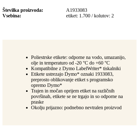
Številka proizvoda
A1933083
Vsebina
etiket: 1.700 / kolutov: 2
Poliestrske etikete: odporne na vodo, umazanijo,
olje in temperaturo od -20 °C do +60 °C
Kompatibilne z Dymo LabelWriter* tiskalniki
Etikete ustrezajo Dymo* oznaki 1933083,
preprosto oblikovanje etiket s programsko
opremo Dymo*
Trajen in močan oprijem etiket na različnih
površinah, etikete se ne trgajo in so odporne na
praske
Okolju prijazno: podnebno nevtralen proizvod