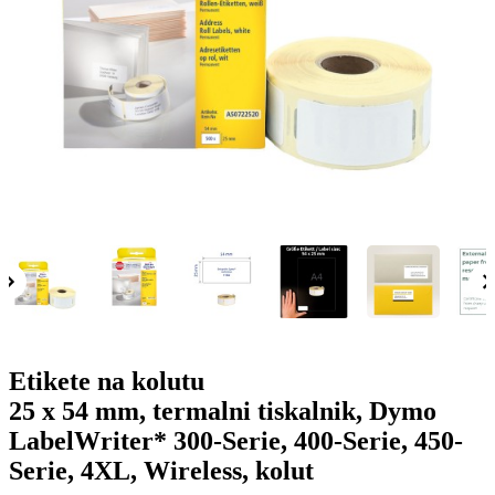
g
n
a
u
m
m
e
o
n
b
u
i
l
e
Etikete na kolutu
25 x 54 mm, termalni tiskalnik, Dymo
LabelWriter* 300-Serie, 400-Serie, 450-
Serie, 4XL, Wireless, kolut