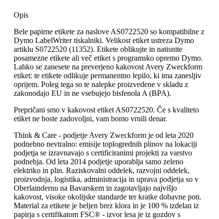
Opis
Bele papirne etikete za naslove AS0722520 so kompatibilne z
Dymo LabelWriter tiskalniki. Velikost etiket ustreza Dymo
artiklu S0722520 (11352). Etikete oblikujte in natisnite
posamezne etikete ali več etiket s programsko opremo Dymo.
Lahko se zanesete na preverjeno kakovost Avery Zweckform
etiket: te etikete odlikuje permanentno lepilo, ki ima zanesljiv
oprijem. Poleg tega so te nalepke proizvedene v skladu z
zakonodajo EU in ne vsebujejo bisfenola A (BPA).
Prepričani smo v kakovost etiket AS0722520. Če s kvaliteto
etiket ne boste zadovoljni, vam bomo vrnili denar.
Think & Care - podjetje Avery Zweckform je od leta 2020
podnebno nevtralno: emisije toplogrednih plinov na lokaciji
podjetja se izravnavajo s certificiranimi projekti za varstvo
podnebja. Od leta 2014 podjetje uporablja samo zeleno
elektriko in plin. Raziskovalni oddelek, razvojni oddelek,
proizvodnja, logistika, administracija in uprava podjetja so v
Oberlaindernu na Bavarskem in zagotavljajo najvišjo
kakovost, visoke okolijske standarde ter kratke dobavne poti.
Material za etikete je beljen brez klora in je 100 % izdelan iz
papirja s certifikatom FSC® - izvor lesa je iz gozdov s