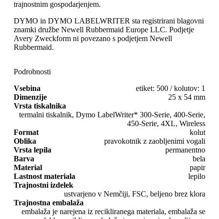
trajnostnim gospodarjenjem.
DYMO in DYMO LABELWRITER sta registrirani blagovni
znamki družbe Newell Rubbermaid Europe LLC. Podjetje
Avery Zweckform ni povezano s podjetjem Newell
Rubbermaid.
Podrobnosti
Vsebina
etiket: 500 / kolutov: 1
Dimenzije
25 x 54 mm
Vrsta tiskalnika
termalni tiskalnik, Dymo LabelWriter* 300-Serie, 400-Serie,
450-Serie, 4XL, Wireless
Format
kolut
Oblika
pravokotnik z zaobljenimi vogali
Vrsta lepila
permanentno
Barva
bela
Material
papir
Lastnost materiala
lepilo
Trajnostni izdelek
ustvarjeno v Nemčiji, FSC, beljeno brez klora
Trajnostna embalaža
embalaža je narejena iz recikliranega materiala, embalaža se