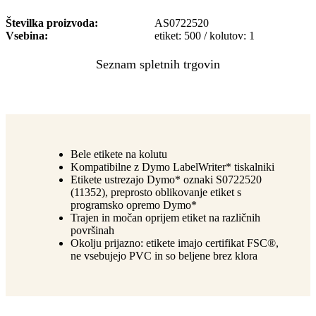
Številka proizvoda
AS0722520
Vsebina
etiket: 500 / kolutov: 1
Bele etikete na kolutu
Kompatibilne z Dymo LabelWriter* tiskalniki
Etikete ustrezajo Dymo* oznaki S0722520
(11352), preprosto oblikovanje etiket s
programsko opremo Dymo*
Trajen in močan oprijem etiket na različnih
površinah
Okolju prijazno: etikete imajo certifikat FSC®,
ne vsebujejo PVC in so beljene brez klora