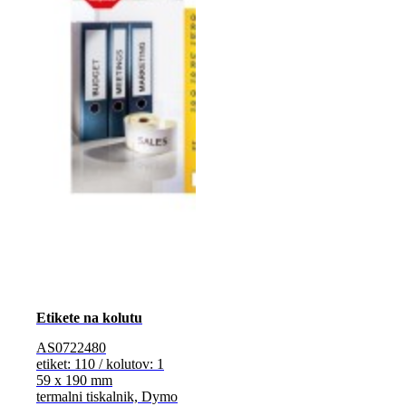
Etikete na kolutu
AS0722480
etiket: 110 / kolutov: 1
59 x 190 mm
termalni tiskalnik, Dymo