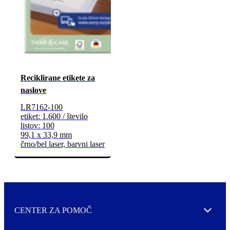
Reciklirane etikete za
naslove
LR7162-100
etiket: 1.600 / število
listov: 100
99,1 x 33,9 mm
črno/bel laser, barvni laser
CENTER ZA POMOČ
Expand