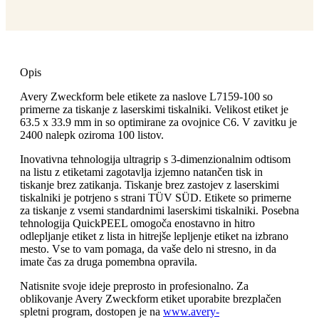
Opis
Avery Zweckform bele etikete za naslove L7159-100 so
primerne za tiskanje z laserskimi tiskalniki. Velikost etiket je
63.5 x 33.9 mm in so optimirane za ovojnice C6. V zavitku je
2400 nalepk oziroma 100 listov.
Inovativna tehnologija ultragrip s 3-dimenzionalnim odtisom
na listu z etiketami zagotavlja izjemno natančen tisk in
tiskanje brez zatikanja. Tiskanje brez zastojev z laserskimi
tiskalniki je potrjeno s strani TÜV SÜD. Etikete so primerne
za tiskanje z vsemi standardnimi laserskimi tiskalniki. Posebna
tehnologija QuickPEEL omogoča enostavno in hitro
odlepljanje etiket z lista in hitrejše lepljenje etiket na izbrano
mesto. Vse to vam pomaga, da vaše delo ni stresno, in da
imate čas za druga pomembna opravila.
Natisnite svoje ideje preprosto in profesionalno. Za
oblikovanje Avery Zweckform etiket uporabite brezplačen
spletni program, dostopen je na
www.avery-