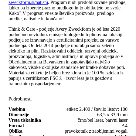
zweckform.si/natisni
. Program nudi predoblikovane predloge,
lahko pa izberete prazno predlogo in jo oblikujete po svoje.
Kako? V program vnesite številko proizvoda, predlogo
uredite, natisnite in končano!
Think & Care - podjetje Avery Zweckform je od leta 2020
podnebno nevtralno: emisije toplogrednih plinov na lokaciji
podjetja se izravnavajo s certificiranimi projekti za varstvo
podnebja. Od leta 2014 podjetje uporablja samo zeleno
elektriko in plin. Raziskovalni oddelek, razvojni oddelek,
proizvodnja, logistika, administracija in uprava podjetja so v
Oberlaindernu na Bavarskem in zagotavljajo najvišjo
kakovost, visoke okolijske standarde ter kratke dobavne poti.
Material za etikete je beljen brez klora in je 100 % izdelan iz
papirja s certifikatom FSC® - izvor lesa je iz gozdov s
trajnostnim gospodarjenjem.
Podrobnosti
Vsebina
etiket: 2.400 / število listov: 100
Dimenzije
63,5 x 33,9 mm
Vrsta tiskalnika
črno/bel laser, barvni laser
Format
A4
Oblika
pravokotnik z zaobljenimi vogali