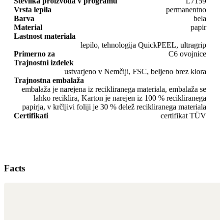
Številka proizvoda v programu
L7159
Vrsta lepila
permanentno
Barva
bela
Material
papir
Lastnost materiala
lepilo, tehnologija QuickPEEL, ultragrip
Primerno za
C6 ovojnice
Trajnostni izdelek
ustvarjeno v Nemčiji, FSC, beljeno brez klora
Trajnostna embalaža
embalaža je narejena iz recikliranega materiala, embalaža se
lahko reciklira, Karton je narejen iz 100 % recikliranega
papirja, v krčljivi foliji je 30 % delež recikliranega materiala
Certifikati
certifikat TÜV
Facts