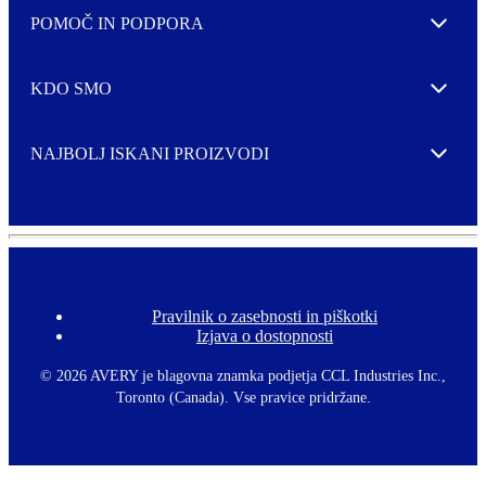
POMOČ IN PODPORA
Expand
KDO SMO
Expand
NAJBOLJ ISKANI PROIZVODI
Expand
Pravilnik o zasebnosti in piškotki
F
Izjava o dostopnosti
o
o
t
©
2026 AVERY je blagovna znamka podjetja CCL Industries Inc.,
e
Toronto (Canada). Vse pravice pridržane.
r
m
e
n