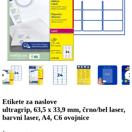
g
n
a
u
m
m
e
o
n
b
u
i
l
e
Etikete za naslove
ultragrip, 63,5 x 33,9 mm, črno/bel laser,
barvni laser, A4, C6 ovojnice