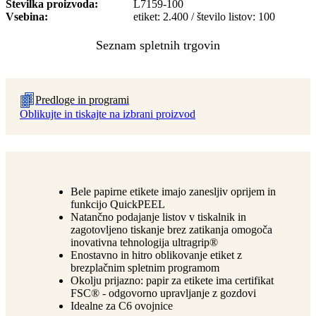
Številka proizvoda
L7159-100
Vsebina
etiket: 2.400 / število listov: 100
Predloge in programi
Oblikujte in tiskajte na izbrani proizvod
Bele papirne etikete imajo zanesljiv oprijem in
funkcijo QuickPEEL
Natančno podajanje listov v tiskalnik in
zagotovljeno tiskanje brez zatikanja omogoča
inovativna tehnologija ultragrip®
Enostavno in hitro oblikovanje etiket z
brezplačnim spletnim programom
Okolju prijazno: papir za etikete ima certifikat
FSC® - odgovorno upravljanje z gozdovi
Idealne za C6 ovojnice