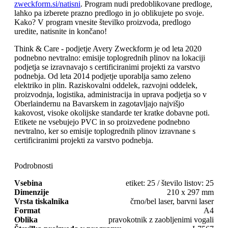
zweckform.si/natisni
. Program nudi predoblikovane predloge,
lahko pa izberete prazno predlogo in jo oblikujete po svoje.
Kako? V program vnesite številko proizvoda, predlogo
uredite, natisnite in končano!
Think & Care - podjetje Avery Zweckform je od leta 2020
podnebno nevtralno: emisije toplogrednih plinov na lokaciji
podjetja se izravnavajo s certificiranimi projekti za varstvo
podnebja. Od leta 2014 podjetje uporablja samo zeleno
elektriko in plin. Raziskovalni oddelek, razvojni oddelek,
proizvodnja, logistika, administracija in uprava podjetja so v
Oberlaindernu na Bavarskem in zagotavljajo najvišjo
kakovost, visoke okolijske standarde ter kratke dobavne poti.
Etikete ne vsebujejo PVC in so proizvedene podnebno
nevtralno, ker so emisije toplogrednih plinov izravnane s
certificiranimi projekti za varstvo podnebja.
Podrobnosti
Vsebina
etiket: 25 / število listov: 25
Dimenzije
210 x 297 mm
Vrsta tiskalnika
črno/bel laser, barvni laser
Format
A4
Oblika
pravokotnik z zaobljenimi vogali