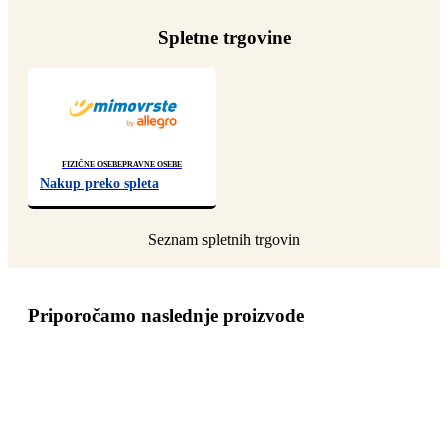
Spletne trgovine
Fizične osebe
Pravne osebe
Nakup preko spleta
Priporočamo naslednje proizvode