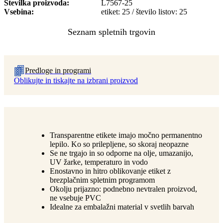
Številka proizvoda
L7567-25
Vsebina
etiket: 25 / število listov: 25
Predloge in programi
Oblikujte in tiskajte na izbrani proizvod
Transparentne etikete imajo močno permanentno
lepilo. Ko so prilepljene, so skoraj neopazne
Se ne trgajo in so odporne na olje, umazanijo,
UV žarke, temperaturo in vodo
Enostavno in hitro oblikovanje etiket z
brezplačnim spletnim programom
Okolju prijazno: podnebno nevtralen proizvod,
ne vsebuje PVC
Idealne za embalažni material v svetlih barvah