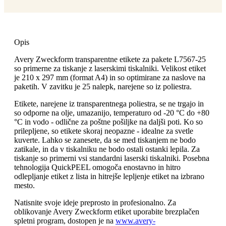
Opis
Avery Zweckform transparentne etikete za pakete L7567-25
so primerne za tiskanje z laserskimi tiskalniki. Velikost etiket
je 210 x 297 mm (format A4) in so optimirane za naslove na
paketih. V zavitku je 25 nalepk, narejene so iz poliestra.
Etikete, narejene iz transparentnega poliestra, se ne trgajo in
so odporne na olje, umazanijo, temperaturo od -20 °C do +80
°C in vodo - odlične za poštne pošiljke na daljši poti. Ko so
prilepljene, so etikete skoraj neopazne - idealne za svetle
kuverte. Lahko se zanesete, da se med tiskanjem ne bodo
zatikale, in da v tiskalniku ne bodo ostali ostanki lepila. Za
tiskanje so primerni vsi standardni laserski tiskalniki. Posebna
tehnologija QuickPEEL omogoča enostavno in hitro
odlepljanje etiket z lista in hitrejše lepljenje etiket na izbrano
mesto.
Natisnite svoje ideje preprosto in profesionalno. Za
oblikovanje Avery Zweckform etiket uporabite brezplačen
spletni program, dostopen je na
www.avery-