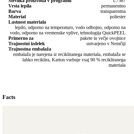
Številka proizvoda v programu
L7567
Vrsta lepila
permanentno
Barva
transparentna
Material
poliester
Lastnost materiala
lepilo, odporno na temperaturo, vodo odbojno, odporno na
vodo, odporno na vremenske vplive, tehnologija QuickPEEL
Primerno za
pakete in večje ovojnice
Trajnostni izdelek
ustvarjeno v Nemčiji
Trajnostna embalaža
embalaža je narejena iz recikliranega materiala, embalaža se
lahko reciklira, Karton vsebuje vsaj 90 % recikliranega
materiala
Facts