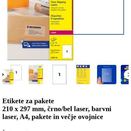
g
n
a
u
m
m
e
o
n
b
u
i
l
e
Etikete za pakete
210 x 297 mm, črno/bel laser, barvni
laser, A4, pakete in večje ovojnice