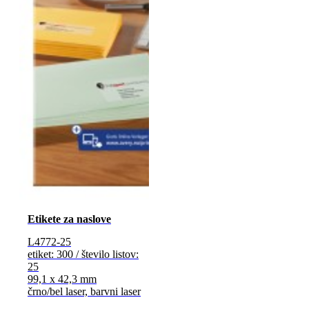
Etikete za naslove
L4772-25
etiket: 300 / število listov:
25
99,1 x 42,3 mm
črno/bel laser, barvni laser