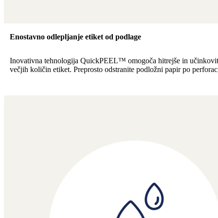
Enostavno odlepljanje etiket od podlage
Inovativna tehnologija QuickPEEL™ omogoča hitrejše in učinkovite
večjih količin etiket. Preprosto odstranite podložni papir po perforaci