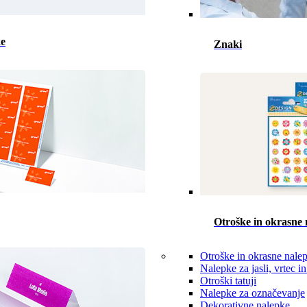
ke
Znaki
Otroške in okrasne 
Otroške in okrasne nale
Nalepke za jasli, vrtec in
Otroški tatuji
Nalepke za označevanje
Dekorativne nalepke