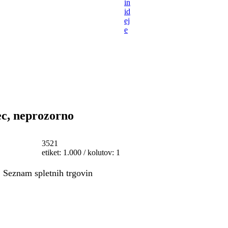
in
id
ej
e
ec, neprozorno
3521
etiket: 1.000 / kolutov: 1