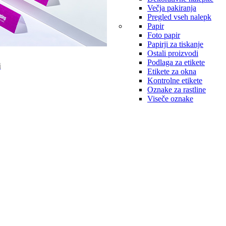
Večja pakiranja
Pregled vseh nalepk
Papir
Foto papir
Papirji za tiskanje
Ostali proizvodi
Podlaga za etikete
i
Etikete za okna
Kontrolne etikete
Oznake za rastline
Viseče oznake