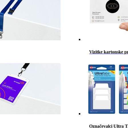
Vizitke kartonske p
Označevalci Ultra 