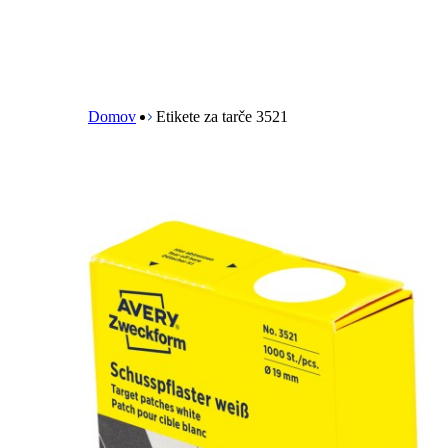
B
r
e
Domov
Etikete za tarče 3521
a
d
c
r
u
m
b