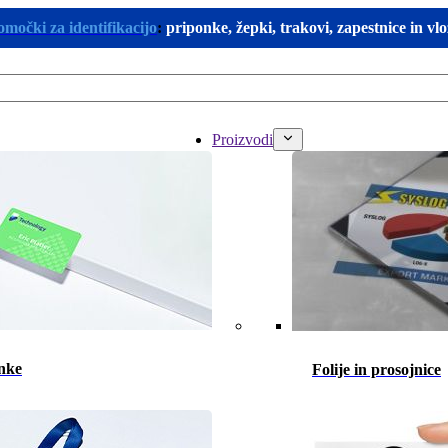
omočki za identifikacijo
:
priponke, žepki, trakovi, zapestnice in vl
Proizvodi
nke
Folije in prosojnice