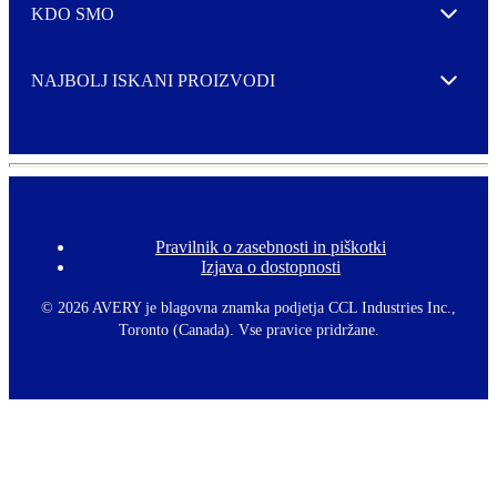
KDO SMO
Expand
NAJBOLJ ISKANI PROIZVODI
Expand
Pravilnik o zasebnosti in piškotki
F
Izjava o dostopnosti
o
o
t
©
2026 AVERY je blagovna znamka podjetja CCL Industries Inc.,
e
Toronto (Canada). Vse pravice pridržane.
r
m
e
n
u