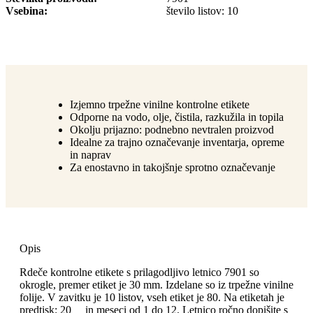
Vsebina
število listov: 10
Izjemno trpežne vinilne kontrolne etikete
Odporne na vodo, olje, čistila, razkužila in topila
Okolju prijazno: podnebno nevtralen proizvod
Idealne za trajno označevanje inventarja, opreme
in naprav
Za enostavno in takojšnje sprotno označevanje
Opis
Rdeče kontrolne etikete s prilagodljivo letnico 7901 so
okrogle, premer etiket je 30 mm. Izdelane so iz trpežne vinilne
folije. V zavitku je 10 listov, vseh etiket je 80. Na etiketah je
predtisk: 20__ in meseci od 1 do 12. Letnico ročno dopišite s