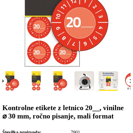
g
n
a
u
m
m
e
o
n
b
u
i
l
e
Kontrolne etikete z letnico 20__, vinilne
⌀ 30 mm, ročno pisanje, mali format
Številka proizvoda
7901