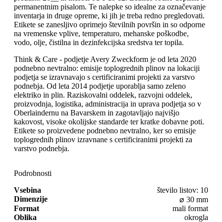
permanentnim pisalom. Te nalepke so idealne za označevanje
inventarja in druge opreme, ki jih je treba redno pregledovati.
Etikete se zanesljivo oprimejo številnih površin in so odporne
na vremenske vplive, temperaturo, mehanske poškodbe,
vodo, olje, čistilna in dezinfekcijska sredstva ter topila.
Think & Care - podjetje Avery Zweckform je od leta 2020
podnebno nevtralno: emisije toplogrednih plinov na lokaciji
podjetja se izravnavajo s certificiranimi projekti za varstvo
podnebja. Od leta 2014 podjetje uporablja samo zeleno
elektriko in plin. Raziskovalni oddelek, razvojni oddelek,
proizvodnja, logistika, administracija in uprava podjetja so v
Oberlaindernu na Bavarskem in zagotavljajo najvišjo
kakovost, visoke okolijske standarde ter kratke dobavne poti.
Etikete so proizvedene podnebno nevtralno, ker so emisije
toplogrednih plinov izravnane s certificiranimi projekti za
varstvo podnebja.
Podrobnosti
Vsebina
število listov: 10
Dimenzije
⌀ 30 mm
Format
mali format
Oblika
okrogla