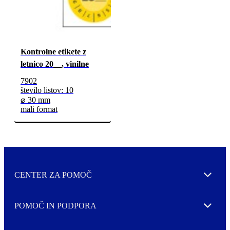
Kontrolne etikete z
letnico 20__, vinilne
7902
število listov: 10
⌀ 30 mm
mali format
CENTER ZA POMOČ
Expand
POMOČ IN PODPORA
Expand