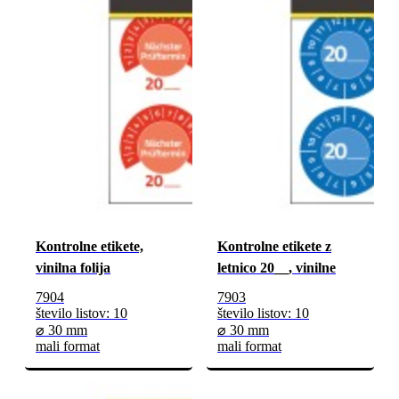
Kontrolne etikete,
Kontrolne etikete z
vinilna folija
letnico 20__, vinilne
7904
7903
število listov: 10
število listov: 10
⌀ 30 mm
⌀ 30 mm
mali format
mali format