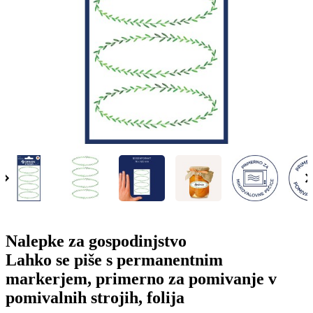
g
n
a
u
m
m
e
o
n
b
u
i
l
e
Nalepke za gospodinjstvo
Lahko se piše s permanentnim
markerjem, primerno za pomivanje v
pomivalnih strojih, folija