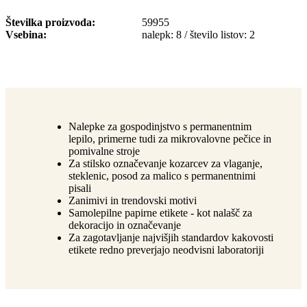
Številka proizvoda
59955
Vsebina
nalepk: 8 / število listov: 2
Nalepke za gospodinjstvo s permanentnim
lepilo, primerne tudi za mikrovalovne pečice in
pomivalne stroje
Za stilsko označevanje kozarcev za vlaganje,
steklenic, posod za malico s permanentnimi
pisali
Zanimivi in trendovski motivi
Samolepilne papirne etikete - kot nalašč za
dekoracijo in označevanje
Za zagotavljanje najvišjih standardov kakovosti
etikete redno preverjajo neodvisni laboratoriji