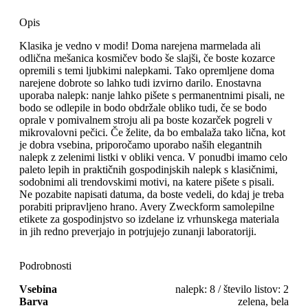
Opis
Klasika je vedno v modi! Doma narejena marmelada ali
odlična mešanica kosmičev bodo še slajši, če boste kozarce
opremili s temi ljubkimi nalepkami. Tako opremljene doma
narejene dobrote so lahko tudi izvirno darilo. Enostavna
uporaba nalepk: nanje lahko pišete s permanentnimi pisali, ne
bodo se odlepile in bodo obdržale obliko tudi, če se bodo
oprale v pomivalnem stroju ali pa boste kozarček pogreli v
mikrovalovni pečici. Če želite, da bo embalaža tako lična, kot
je dobra vsebina, priporočamo uporabo naših elegantnih
nalepk z zelenimi listki v obliki venca. V ponudbi imamo celo
paleto lepih in praktičnih gospodinjskih nalepk s klasičnimi,
sodobnimi ali trendovskimi motivi, na katere pišete s pisali.
Ne pozabite napisati datuma, da boste vedeli, do kdaj je treba
porabiti pripravljeno hrano. Avery Zweckform samolepilne
etikete za gospodinjstvo so izdelane iz vrhunskega materiala
in jih redno preverjajo in potrjujejo zunanji laboratoriji.
Podrobnosti
Vsebina
nalepk: 8 / število listov: 2
Barva
zelena, bela