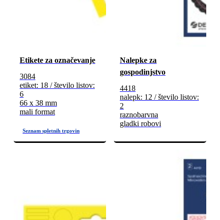
Etikete za označevanje
Nalepke za
gospodinjstvo
3084
etiket: 18 / število listov:
4418
6
nalepk: 12 / število listov:
66 x 38 mm
2
mali format
raznobarvna
gladki robovi