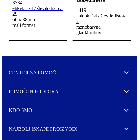
3334
etiket: 174 / število listov:
4419
29
nalepk: 14 / število listov:
66 x 38 mm
2
mali format
raznobarvna
gladki robovi
CENTER ZA POMOČ
Expand
POMOČ IN PODPORA
Expand
KDO SMO
Expand
NAJBOLJ ISKANI PROIZVODI
Expand