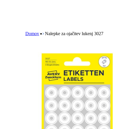
B
r
e
Domov
Nalepke za ojačitev lukenj 3027
a
d
c
r
u
m
b