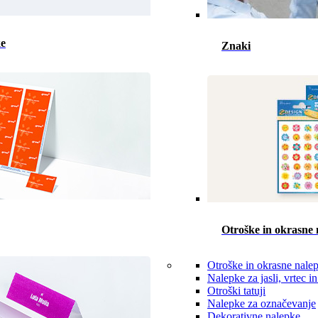
ke
Znaki
Otroške in okrasne 
Otroške in okrasne nale
Nalepke za jasli, vrtec in
Otroški tatuji
Nalepke za označevanje
Dekorativne nalepke