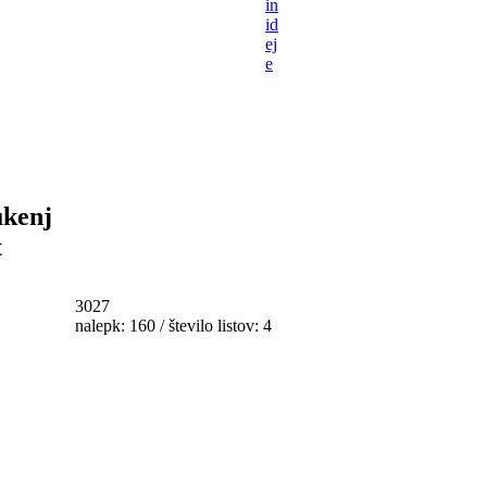
in
id
ej
e
ukenj
t
3027
nalepk: 160 / število listov: 4