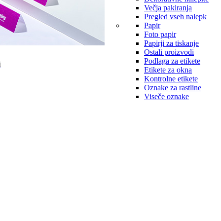
Večja pakiranja
Pregled vseh nalepk
Papir
Foto papir
Papirji za tiskanje
Ostali proizvodi
Podlaga za etikete
i
Etikete za okna
Kontrolne etikete
Oznake za rastline
Viseče oznake