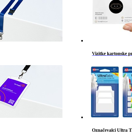
Vizitke kartonske p
Označevalci Ultra 