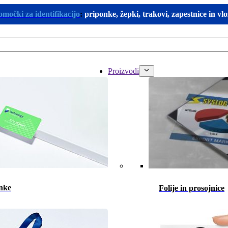
omočki za identifikacijo
:
priponke, žepki, trakovi, zapestnice in vl
Proizvodi
nke
Folije in prosojnice