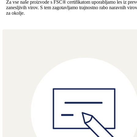
Za vse naše proizvode s FSC® certifikatom uporabljamo les iz preve
zanesljivih virov. S tem zagotavljamo trajnostno rabo naravnih viro
za okolje.