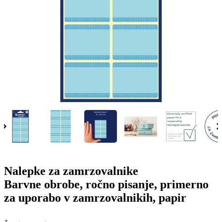
g
n
a
u
m
m
e
o
n
b
u
i
l
e
Nalepke za zamrzovalnike
Barvne obrobe, ročno pisanje, primerno
za uporabo v zamrzovalnikih, papir