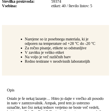
Številka proizvoda
59374
Vsebina
etiket: 40 / število listov: 5
Narejene so iz posebnega materiala, ki je
odporen na temperature od +28 °C do -20 °C
Za ročno pisanje, etikete so odstranljive
V zavitku je veliko etiket
Na voljo je več različnih barv
Redno testirane v neodvisnih laboratorijih
Opis
Ostalo je še nekaj lazanje… Hitro jo dajte v vrečko ali posodo
in nato v zamrzovalnik. Ampak, pred tem jo ustrezno
označite, ker čez nekaj tednov verjetno ne boste več vedeli,