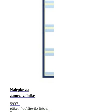
Nalepke za
zamrzovalnike
59371
etiket: 40 / število listov: