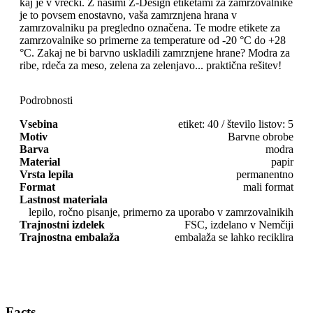
kaj je v vrečki. Z našimi Z-Design etiketami za zamrzovalnike
je to povsem enostavno, vaša zamrznjena hrana v
zamrzovalniku pa pregledno označena. Te modre etikete za
zamrzovalnike so primerne za temperature od -20 °C do +28
°C. Zakaj ne bi barvno uskladili zamrznjene hrane? Modra za
ribe, rdeča za meso, zelena za zelenjavo... praktična rešitev!
Podrobnosti
Vsebina
etiket: 40 / število listov: 5
Motiv
Barvne obrobe
Barva
modra
Material
papir
Vrsta lepila
permanentno
Format
mali format
Lastnost materiala
lepilo, ročno pisanje, primerno za uporabo v zamrzovalnikih
Trajnostni izdelek
FSC, izdelano v Nemčiji
Trajnostna embalaža
embalaža se lahko reciklira
Facts