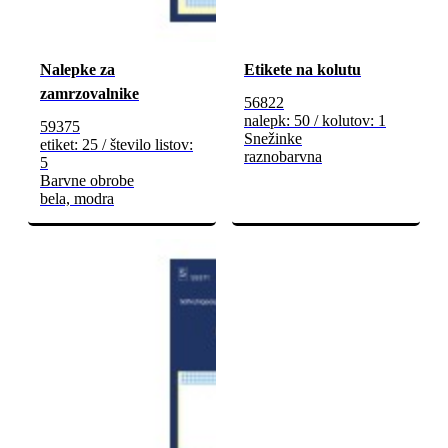
Nalepke za
Etikete na kolutu
zamrzovalnike
56822
nalepk: 50 / kolutov: 1
59375
Snežinke
etiket: 25 / število listov:
raznobarvna
5
Barvne obrobe
bela, modra