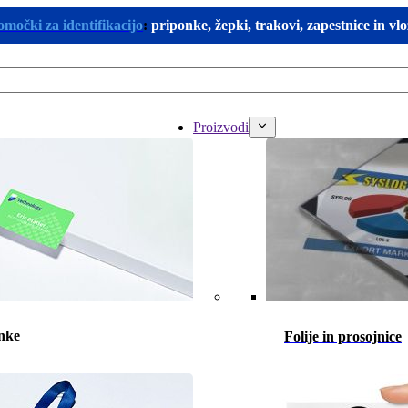
omočki za identifikacijo
:
priponke, žepki, trakovi, zapestnice in vl
Proizvodi
nke
Folije in prosojnice