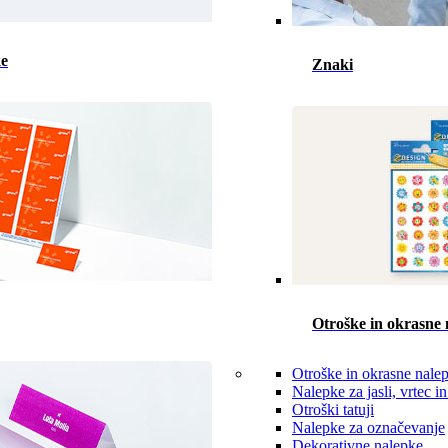
ke
Znaki
Otroške in okrasne 
Otroške in okrasne nale
Nalepke za jasli, vrtec in
Otroški tatuji
Nalepke za označevanje
Dekorativne nalepke