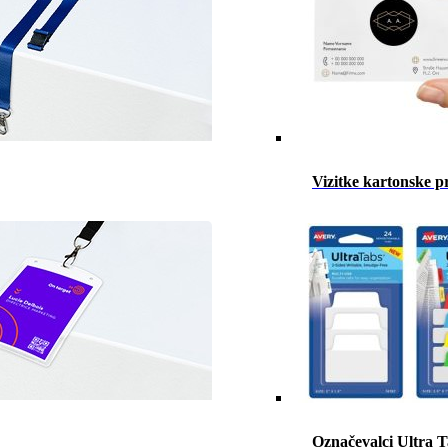
Vizitke kartonske p
Označevalci Ultra 