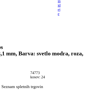
in
id
ej
e
bs
8,1 mm, Barva: svetlo modra, roza,
74773
kosov: 24