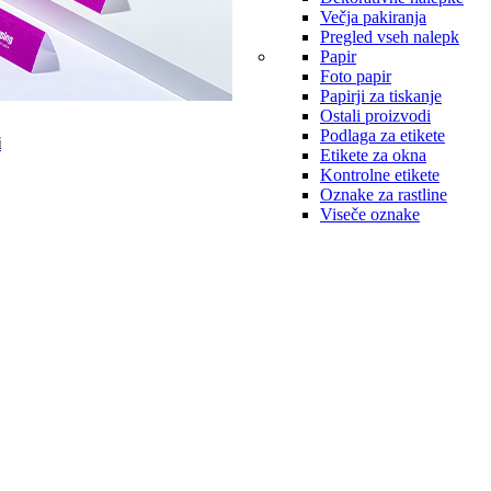
Večja pakiranja
Pregled vseh nalepk
Papir
Foto papir
Papirji za tiskanje
Ostali proizvodi
Podlaga za etikete
i
Etikete za okna
Kontrolne etikete
Oznake za rastline
Viseče oznake