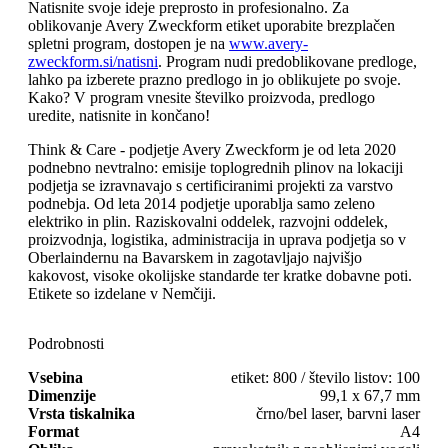
Natisnite svoje ideje preprosto in profesionalno. Za
oblikovanje Avery Zweckform etiket uporabite brezplačen
spletni program, dostopen je na
www.avery-
zweckform.si/natisni
. Program nudi predoblikovane predloge,
lahko pa izberete prazno predlogo in jo oblikujete po svoje.
Kako? V program vnesite številko proizvoda, predlogo
uredite, natisnite in končano!
Think & Care - podjetje Avery Zweckform je od leta 2020
podnebno nevtralno: emisije toplogrednih plinov na lokaciji
podjetja se izravnavajo s certificiranimi projekti za varstvo
podnebja. Od leta 2014 podjetje uporablja samo zeleno
elektriko in plin. Raziskovalni oddelek, razvojni oddelek,
proizvodnja, logistika, administracija in uprava podjetja so v
Oberlaindernu na Bavarskem in zagotavljajo najvišjo
kakovost, visoke okolijske standarde ter kratke dobavne poti.
Etikete so izdelane v Nemčiji.
Podrobnosti
Vsebina
etiket: 800 / število listov: 100
Dimenzije
99,1 x 67,7 mm
Vrsta tiskalnika
črno/bel laser, barvni laser
Format
A4