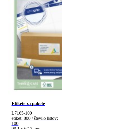
Etikete za pakete
L7165-100
etiket: 800 / število listov:
100
99,1 x 67,7 mm