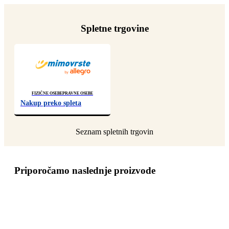
Spletne trgovine
Fizične osebe
Pravne osebe
Nakup preko spleta
Priporočamo naslednje proizvode