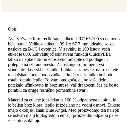
Opis
Avery Zweckform reciklirane etikete LR7165-100 so naravno
bele barve. Velikost etiket je 99.1 x 67.7 mm, idealne so za
naslove za B4/C4 ovojnice. V zavitku je 100 listov, vseh
etiket je 800. Zahvaljujoč edinstveni funkciji QuickPEEL
lahko nalepke hitro in enostavno odlepite od podlage in
prilepite na izbrano mesto. Za tiskanje so primerni vsi
standardni laserski tiskalniki. Lahko se zanesete, da se etikete
med tiskanjem ne bodo zatikale, in da v tiskalniku ne bodo
ostali ostanki lepila. To vam omogoča, da bo vaše delo
potekalo učinkovito in brez stresa, vaš dragoceni čas pa boste
porabili za druge resnično pomembne stvari.
Material za etikete je izdelan iz 100 % odpadnega papirja, ki
je beljen brez klora, lepilo je izdelano na vodni osnovi. Etikete
imajo okolijski znak Blue Angel. Med proizvodnjo teh nalepk
se ustvari manj toplogrednih emisij, proizvodni odpadki pa se
v celoti reciklirajo.