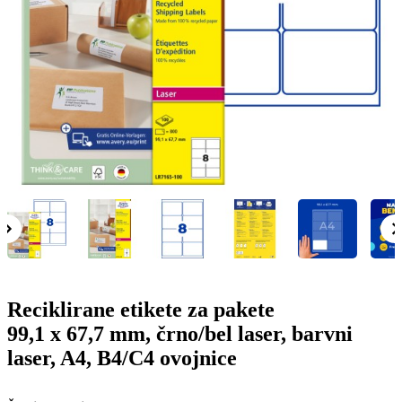
g
n
a
u
m
m
e
o
n
b
u
i
l
e
Reciklirane etikete za pakete
99,1 x 67,7 mm, črno/bel laser, barvni
laser, A4, B4/C4 ovojnice