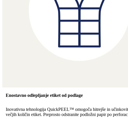
Enostavno odlepljanje etiket od podlage
Inovativna tehnologija QuickPEEL™ omogoča hitrejše in učinkovite
večjih količin etiket. Preprosto odstranite podložni papir po perforaci