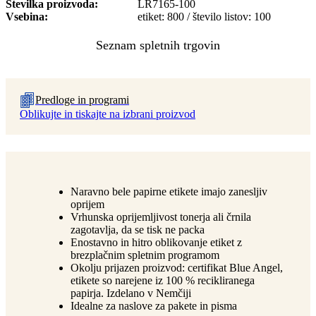
Številka proizvoda
LR7165-100
Vsebina
etiket: 800 / število listov: 100
Predloge in programi
Oblikujte in tiskajte na izbrani proizvod
Naravno bele papirne etikete imajo zanesljiv
oprijem
Vrhunska oprijemljivost tonerja ali črnila
zagotavlja, da se tisk ne packa
Enostavno in hitro oblikovanje etiket z
brezplačnim spletnim programom
Okolju prijazen proizvod: certifikat Blue Angel,
etikete so narejene iz 100 % recikliranega
papirja. Izdelano v Nemčiji
Idealne za naslove za pakete in pisma