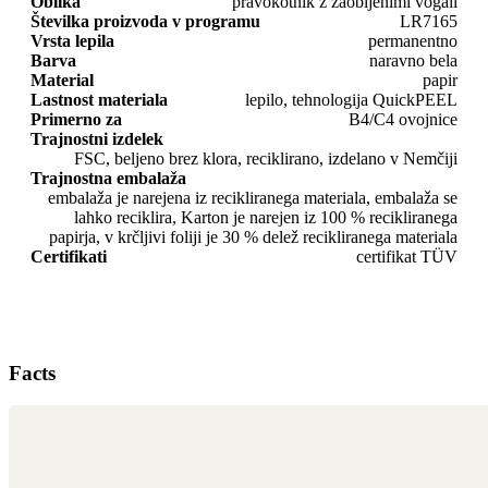
Oblika
pravokotnik z zaobljenimi vogali
Številka proizvoda v programu
LR7165
Vrsta lepila
permanentno
Barva
naravno bela
Material
papir
Lastnost materiala
lepilo, tehnologija QuickPEEL
Primerno za
B4/C4 ovojnice
Trajnostni izdelek
FSC, beljeno brez klora, reciklirano, izdelano v Nemčiji
Trajnostna embalaža
embalaža je narejena iz recikliranega materiala, embalaža se
lahko reciklira, Karton je narejen iz 100 % recikliranega
papirja, v krčljivi foliji je 30 % delež recikliranega materiala
Certifikati
certifikat TÜV
Facts