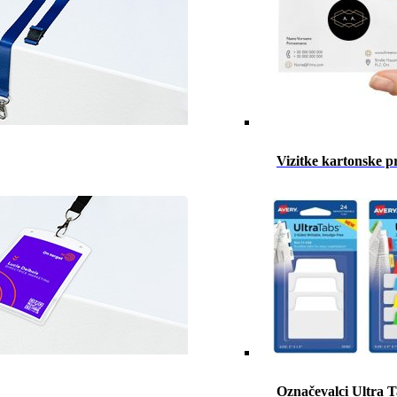
Vizitke kartonske p
Označevalci Ultra 