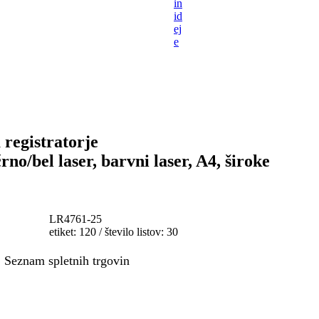
in
id
ej
e
 registratorje
rno/bel laser, barvni laser, A4, široke
LR4761-25
etiket: 120 / število listov: 30