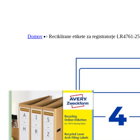
B
r
e
Domov
Reciklirane etikete za registratorje LR4761-25
a
d
c
r
u
m
b