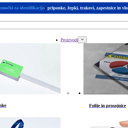
omočki za identifikacijo
:
priponke, žepki, trakovi, zapestnice in vl
Proizvodi
nke
Folije in prosojnice