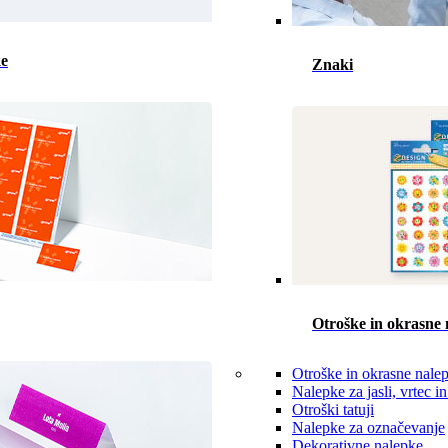
ke
Znaki
Otroške in okrasne 
Otroške in okrasne nale
Nalepke za jasli, vrtec in
Otroški tatuji
Nalepke za označevanje
Dekorativne nalepke