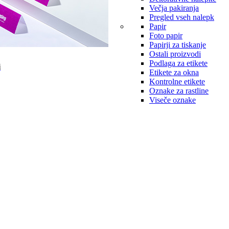
Večja pakiranja
Pregled vseh nalepk
Papir
Foto papir
Papirji za tiskanje
Ostali proizvodi
Podlaga za etikete
i
Etikete za okna
Kontrolne etikete
Oznake za rastline
Viseče oznake