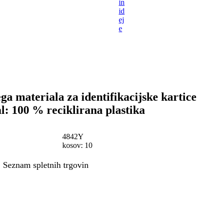
in
id
ej
e
ga materiala za identifikacijske kartice
l: 100 % reciklirana plastika
4842Y
kosov: 10