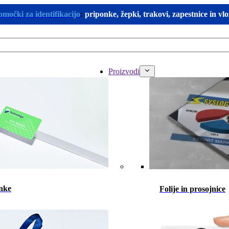
omočki za identifikacijo
:
priponke, žepki, trakovi, zapestnice in vl
Proizvodi
nke
Folije in prosojnice