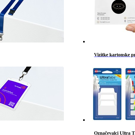
Vizitke kartonske p
Označevalci Ultra 