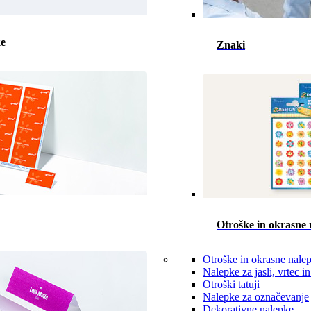
ke
Znaki
Otroške in okrasne 
Otroške in okrasne nale
Nalepke za jasli, vrtec in
Otroški tatuji
Nalepke za označevanje
Dekorativne nalepke