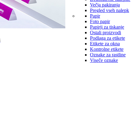
Večja pakiranja
Pregled vseh nalepk
Papir
Foto papir
Papirji za tiskanje
Ostali proizvodi
Podlaga za etikete
i
Etikete za okna
Kontrolne etikete
Oznake za rastline
Viseče oznake