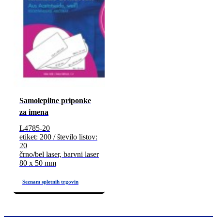
Samolepilne priponke
za imena
L4785-20
etiket: 200 / število listov:
20
črno/bel laser, barvni laser
80 x 50 mm