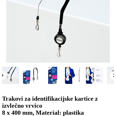
g
n
a
u
m
m
e
o
n
b
u
i
l
e
Trakovi za identifikacijske kartice z
izvlečno vrvico
8 x 400 mm, Material: plastika