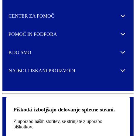
CENTER ZA POMOČ
Expand
POMOČ IN PODPORA
Expand
KDO SMO
Expand
NAJBOLJ ISKANI PROIZVODI
Expand
Piškotki izboljšajo delovanje spletne strani.
Pravilnik o zasebnosti in piškotki
F
Z uporabo naših storitev, se strinjate z uporabo
Izjava o dostopnosti
o
piškotkov.
o
t
©
2026 AVERY je blagovna znamka podjetja CCL Industries Inc.,