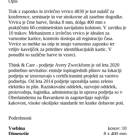
Opis
Trak z zaponko in izvlečno vrvico 4830 je kot nalašč za
konference, seminarje in vse strokovne ali zasebne dogodke.
Vrvica je črne barve, široka 8 mm, dolga 400 mm s
praktičnim 60-centimetrskim navijalnim kolutom. V zavitku je
10 trakov. Mehanizem z izvlečno vrvico je idealen za
varnostne kartice, kontrolo dostopa ali registracijo časa.
Vrvice so mehke na otip in imajo varnostno zaponko ter
vrtljiv kaveljček za pritrditev identifikacijskih kartic. V
ponudbi so različne barve in vzorci.
Think & Care - podjetje Avery Zweckform je od leta 2020
podnebno nevtralno: emisije toplogrednih plinov na lokaciji
podjetja se izravnavajo s certificiranimi projekti za varstvo
podnebja. Od leta 2014 podjetje uporablja samo zeleno
elektriko in plin. Raziskovalni oddelek, razvojni oddelek,
proizvodnja, logistika, administracija in uprava podjetja so v
Oberlaindernu na Bavarskem in zagotavljajo najvišjo
kakovost, visoke okolijske standarde ter kratke dobavne poti.
Podrobnosti
Vsebina
kosov: 10
Dimenzije
8 x 400 mm