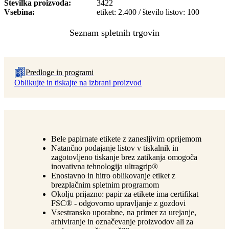
Številka proizvoda
3422
Vsebina
etiket: 2.400 / število listov: 100
Predloge in programi
Oblikujte in tiskajte na izbrani proizvod
Bele papirnate etikete z zanesljivim oprijemom
Natančno podajanje listov v tiskalnik in
zagotovljeno tiskanje brez zatikanja omogoča
inovativna tehnologija ultragrip®
Enostavno in hitro oblikovanje etiket z
brezplačnim spletnim programom
Okolju prijazno: papir za etikete ima certifikat
FSC® - odgovorno upravljanje z gozdovi
Vsestransko uporabne, na primer za urejanje,
arhiviranje in označevanje proizvodov ali za