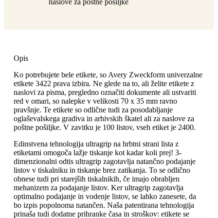
naslove za poštne pošiljke
Opis
Ko potrebujete bele etikete, so Avery Zweckform univerzalne
etikete 3422 prava izbira. Ne glede na to, ali želite etikete z
naslovi za pisma, pregledno označiti dokumente ali ustvariti
red v omari, so nalepke v velikosti 70 x 35 mm ravno
pravšnje. Te etikete so odlične tudi za posodabljanje
oglaševalskega gradiva in arhivskih škatel ali za naslove za
poštne pošiljke. V zavitku je 100 listov, vseh etiket je 2400.
Edinstvena tehnologija ultragrip na hrbtni strani lista z
etiketami omogoča lažje tiskanje kot kadar koli prej! 3-
dimenzionalni odtis ultragrip zagotavlja natančno podajanje
listov v tiskalniku in tiskanje brez zatikanja. To se odlično
obnese tudi pri starejših tiskalnikih, če imajo obrabljen
mehanizem za podajanje listov. Ker ultragrip zagotavlja
optimalno podajanje in vodenje listov, se lahko zanesete, da
bo izpis popolnoma natančen. Naša patentirana tehnologija
prinaša tudi dodatne prihranke časa in stroškov: etikete se