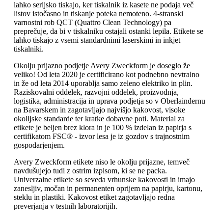
lahko serijsko tiskajo, ker tiskalnik iz kasete ne podaja več
listov istočasno in tiskanje poteka nemoteno. 4-stranski
varnostni rob QCT (Quattro Clean Technology) pa
preprečuje, da bi v tiskalniku ostajali ostanki lepila. Etikete se
lahko tiskajo z vsemi standardnimi laserskimi in inkjet
tiskalniki.
Okolju prijazno podjetje Avery Zweckform je doseglo že
veliko! Od leta 2020 je certificirano kot podnebno nevtralno
in že od leta 2014 uporablja samo zeleno elektriko in plin.
Raziskovalni oddelek, razvojni oddelek, proizvodnja,
logistika, administracija in uprava podjetja so v Oberlaindernu
na Bavarskem in zagotavljajo najvišjo kakovost, visoke
okolijske standarde ter kratke dobavne poti. Material za
etikete je beljen brez klora in je 100 % izdelan iz papirja s
certifikatom FSC® - izvor lesa je iz gozdov s trajnostnim
gospodarjenjem.
Avery Zweckform etikete niso le okolju prijazne, temveč
navdušujejo tudi z ostrim izpisom, ki se ne packa.
Univerzalne etikete so seveda vrhunske kakovosti in imajo
zanesljiv, močan in permanenten oprijem na papirju, kartonu,
steklu in plastiki. Kakovost etiket zagotavljajo redna
preverjanja v testnih laboratorijih.