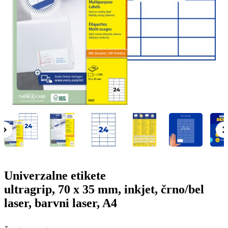
g
n
a
u
m
m
e
o
n
b
u
i
l
e
Univerzalne etikete
ultragrip, 70 x 35 mm, inkjet, črno/bel
laser, barvni laser, A4