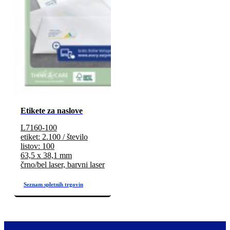
Etikete za naslove
L7160-100
etiket: 2.100 / število
listov: 100
63,5 x 38,1 mm
črno/bel laser, barvni laser