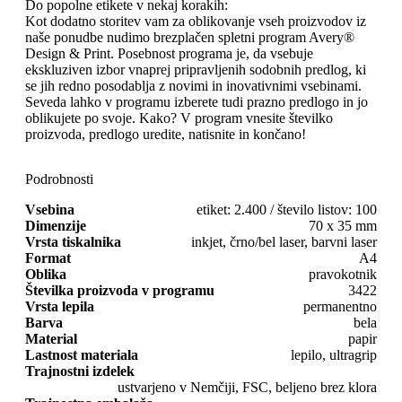
Do popolne etikete v nekaj korakih:
Kot dodatno storitev vam za oblikovanje vseh proizvodov iz
naše ponudbe nudimo brezplačen spletni program Avery®
Design & Print. Posebnost programa je, da vsebuje
ekskluziven izbor vnaprej pripravljenih sodobnih predlog, ki
se jih redno posodablja z novimi in inovativnimi vsebinami.
Seveda lahko v programu izberete tudi prazno predlogo in jo
oblikujete po svoje. Kako? V program vnesite številko
proizvoda, predlogo uredite, natisnite in končano!
Podrobnosti
Vsebina
etiket: 2.400 / število listov: 100
Dimenzije
70 x 35 mm
Vrsta tiskalnika
inkjet, črno/bel laser, barvni laser
Format
A4
Oblika
pravokotnik
Številka proizvoda v programu
3422
Vrsta lepila
permanentno
Barva
bela
Material
papir
Lastnost materiala
lepilo, ultragrip
Trajnostni izdelek
ustvarjeno v Nemčiji, FSC, beljeno brez klora