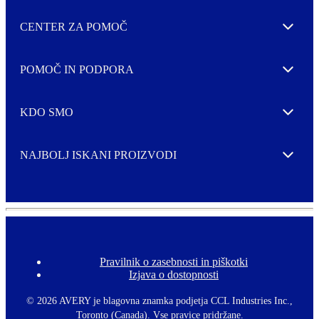
CENTER ZA POMOČ
Expand
POMOČ IN PODPORA
Expand
KDO SMO
Expand
NAJBOLJ ISKANI PROIZVODI
Expand
Pravilnik o zasebnosti in piškotki
F
Izjava o dostopnosti
o
o
t
©
2026 AVERY je blagovna znamka podjetja CCL Industries Inc.,
e
Toronto (Canada). Vse pravice pridržane.