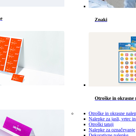
ke
Znaki
Otroške in okrasne 
Otroške in okrasne nale
Nalepke za jasli, vrtec in
Otroški tatuji
Nalepke za označevanje
Dekorativne nalepke