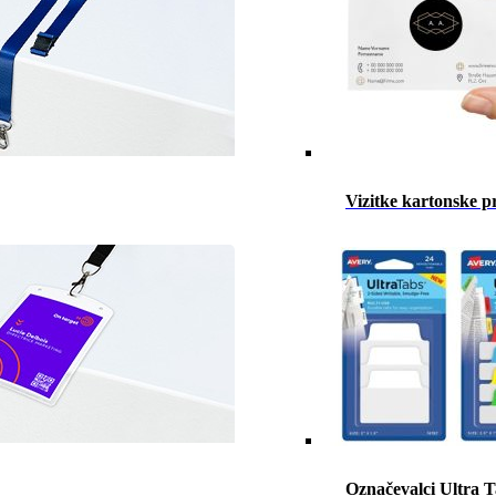
Vizitke kartonske p
Označevalci Ultra 