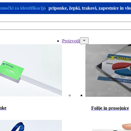
omočki za identifikacijo
:
priponke, žepki, trakovi, zapestnice in vl
Proizvodi
nke
Folije in prosojnice