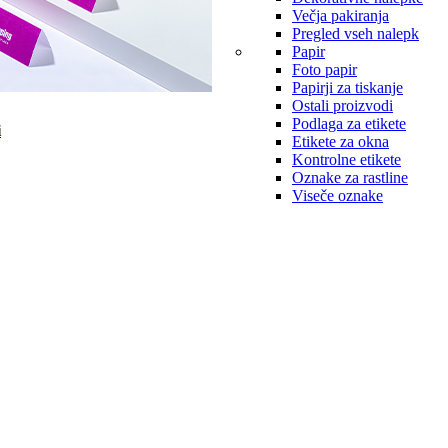
Večja pakiranja
Pregled vseh nalepk
Papir
Foto papir
Papirji za tiskanje
Ostali proizvodi
Podlaga za etikete
i
Etikete za okna
Kontrolne etikete
Oznake za rastline
Viseče oznake