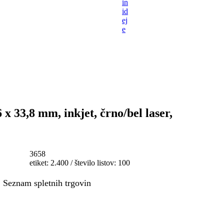
in
id
ej
e
 x 33,8 mm, inkjet, črno/bel laser,
3658
etiket: 2.400 / število listov: 100