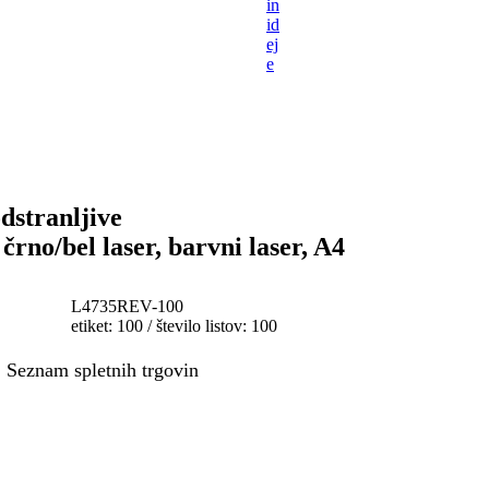
in
id
ej
e
odstranljive
črno/bel laser, barvni laser, A4
L4735REV-100
etiket: 100 / število listov: 100