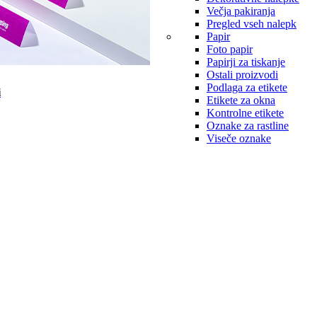
Večja pakiranja
Pregled vseh nalepk
Papir
Foto papir
Papirji za tiskanje
Ostali proizvodi
Podlaga za etikete
i
Etikete za okna
Kontrolne etikete
Oznake za rastline
Viseče oznake