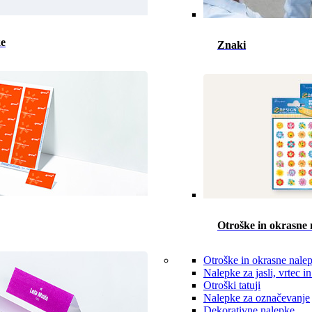
ke
Znaki
Otroške in okrasne 
Otroške in okrasne nale
Nalepke za jasli, vrtec in
Otroški tatuji
Nalepke za označevanje
Dekorativne nalepke