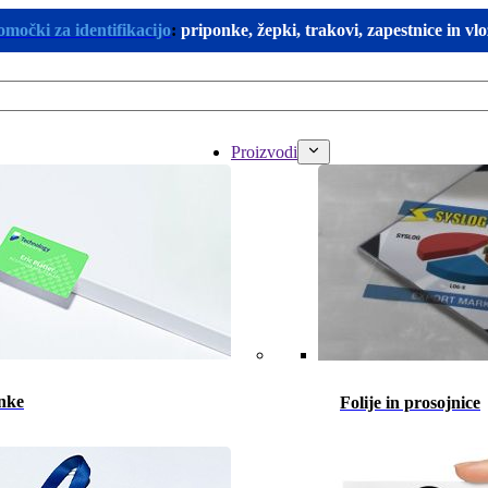
omočki za identifikacijo
:
priponke, žepki, trakovi, zapestnice in vl
Proizvodi
nke
Folije in prosojnice