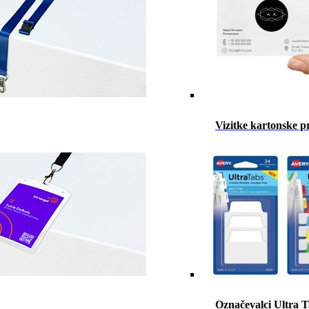
Vizitke kartonske p
Označevalci Ultra 