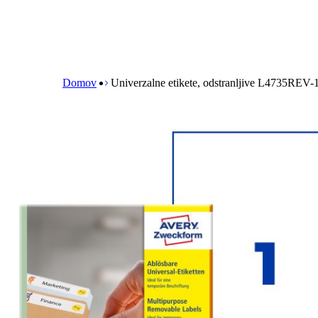
B
r
e
Domov
Univerzalne etikete, odstranljive L4735REV-
a
d
c
r
u
m
b