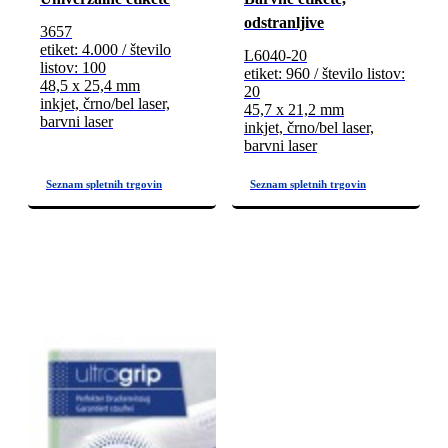
odstranljive
3657
etiket: 4.000 / število
L6040-20
listov: 100
etiket: 960 / število listov:
48,5 x 25,4 mm
20
inkjet, črno/bel laser,
45,7 x 21,2 mm
barvni laser
inkjet, črno/bel laser,
barvni laser