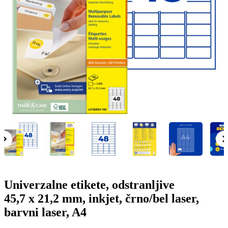
g
n
a
u
m
m
e
o
n
b
u
i
l
e
Univerzalne etikete, odstranljive
45,7 x 21,2 mm, inkjet, črno/bel laser,
barvni laser, A4