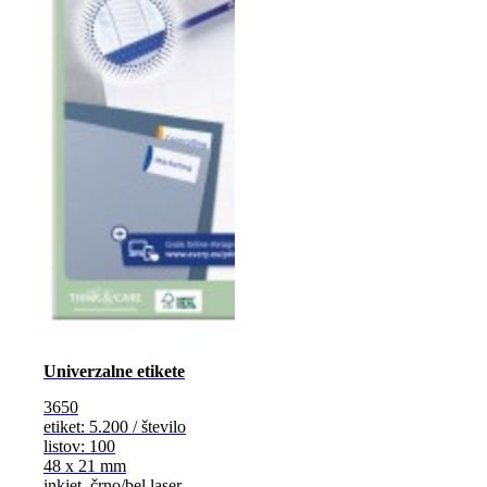
Univerzalne etikete
3650
etiket: 5.200 / število
listov: 100
48 x 21 mm
inkjet, črno/bel laser,