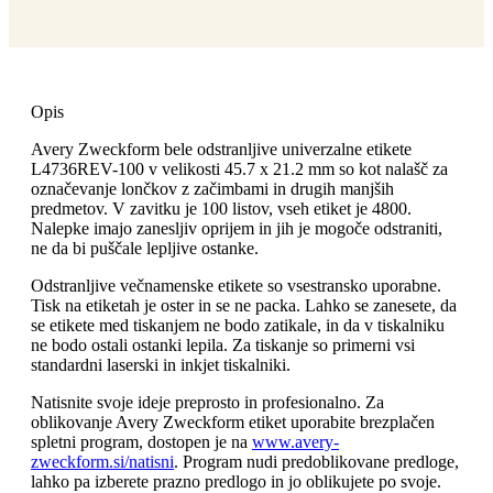
Opis
Avery Zweckform bele odstranljive univerzalne etikete
L4736REV-100 v velikosti 45.7 x 21.2 mm so kot nalašč za
označevanje lončkov z začimbami in drugih manjših
predmetov. V zavitku je 100 listov, vseh etiket je 4800.
Nalepke imajo zanesljiv oprijem in jih je mogoče odstraniti,
ne da bi puščale lepljive ostanke.
Odstranljive večnamenske etikete so vsestransko uporabne.
Tisk na etiketah je oster in se ne packa. Lahko se zanesete, da
se etikete med tiskanjem ne bodo zatikale, in da v tiskalniku
ne bodo ostali ostanki lepila. Za tiskanje so primerni vsi
standardni laserski in inkjet tiskalniki.
Natisnite svoje ideje preprosto in profesionalno. Za
oblikovanje Avery Zweckform etiket uporabite brezplačen
spletni program, dostopen je na
www.avery-
zweckform.si/natisni
. Program nudi predoblikovane predloge,
lahko pa izberete prazno predlogo in jo oblikujete po svoje.