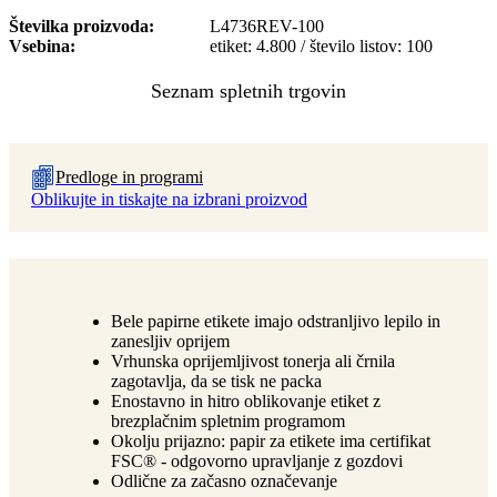
Številka proizvoda
L4736REV-100
Vsebina
etiket: 4.800 / število listov: 100
Predloge in programi
Oblikujte in tiskajte na izbrani proizvod
Bele papirne etikete imajo odstranljivo lepilo in
zanesljiv oprijem
Vrhunska oprijemljivost tonerja ali črnila
zagotavlja, da se tisk ne packa
Enostavno in hitro oblikovanje etiket z
brezplačnim spletnim programom
Okolju prijazno: papir za etikete ima certifikat
FSC® - odgovorno upravljanje z gozdovi
Odlične za začasno označevanje