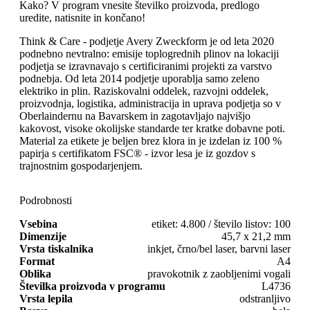
Kako? V program vnesite številko proizvoda, predlogo
uredite, natisnite in končano!
Think & Care - podjetje Avery Zweckform je od leta 2020
podnebno nevtralno: emisije toplogrednih plinov na lokaciji
podjetja se izravnavajo s certificiranimi projekti za varstvo
podnebja. Od leta 2014 podjetje uporablja samo zeleno
elektriko in plin. Raziskovalni oddelek, razvojni oddelek,
proizvodnja, logistika, administracija in uprava podjetja so v
Oberlaindernu na Bavarskem in zagotavljajo najvišjo
kakovost, visoke okolijske standarde ter kratke dobavne poti.
Material za etikete je beljen brez klora in je izdelan iz 100 %
papirja s certifikatom FSC® - izvor lesa je iz gozdov s
trajnostnim gospodarjenjem.
Podrobnosti
Vsebina
etiket: 4.800 / število listov: 100
Dimenzije
45,7 x 21,2 mm
Vrsta tiskalnika
inkjet, črno/bel laser, barvni laser
Format
A4
Oblika
pravokotnik z zaobljenimi vogali
Številka proizvoda v programu
L4736
Vrsta lepila
odstranljivo