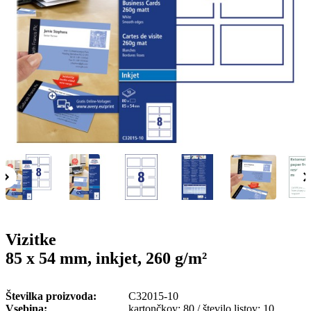
g
n
a
u
m
m
e
o
n
b
u
i
l
e
Vizitke
85 x 54 mm, inkjet, 260 g/m²
Številka proizvoda
C32015-10
Vsebina
kartončkov: 80 / število listov: 10