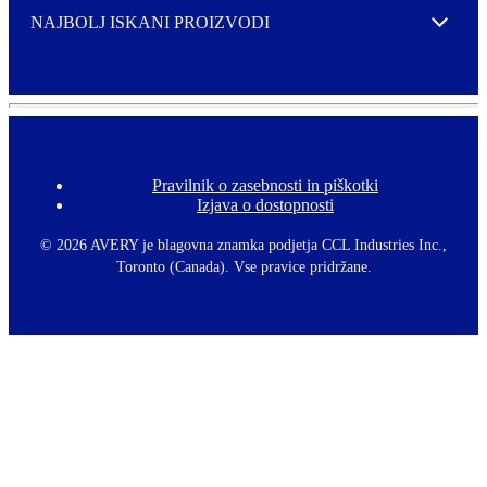
NAJBOLJ ISKANI PROIZVODI
Expand
Pravilnik o zasebnosti in piškotki
F
Izjava o dostopnosti
o
o
t
©
2026 AVERY je blagovna znamka podjetja CCL Industries Inc.,
e
Toronto (Canada). Vse pravice pridržane.
r
m
e
n
u