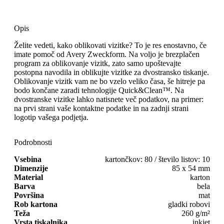
Opis
Želite vedeti, kako oblikovati vizitke? To je res enostavno, če
imate pomoč od Avery Zweckform. Na voljo je brezplačen
program za oblikovanje vizitk, zato samo upoštevajte
postopna navodila in oblikujte vizitke za dvostransko tiskanje.
Oblikovanje vizitk vam ne bo vzelo veliko časa, še hitreje pa
bodo končane zaradi tehnologije Quick&Clean™. Na
dvostranske vizitke lahko natisnete več podatkov, na primer:
na prvi strani vaše kontaktne podatke in na zadnji strani
logotip vašega podjetja.
Podrobnosti
Vsebina
kartončkov: 80 / število listov: 10
Dimenzije
85 x 54 mm
Material
karton
Barva
bela
Površina
mat
Rob kartona
gladki robovi
Teža
260 g/m²
Vrsta tiskalnika
inkjet