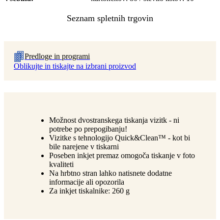
Predloge in programi
Oblikujte in tiskajte na izbrani proizvod
Možnost dvostranskega tiskanja vizitk - ni
potrebe po prepogibanju!
Vizitke s tehnologijo Quick&Clean™ - kot bi
bile narejene v tiskarni
Poseben inkjet premaz omogoča tiskanje v foto
kvaliteti
Na hrbtno stran lahko natisnete dodatne
informacije ali opozorila
Za inkjet tiskalnike: 260 g