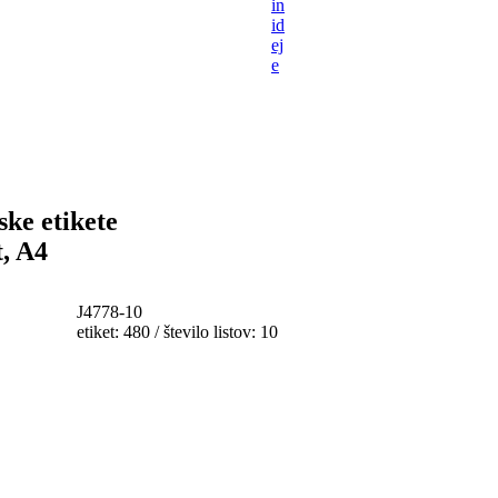
in
id
ej
e
ske etikete
t, A4
J4778-10
etiket: 480 / število listov: 10