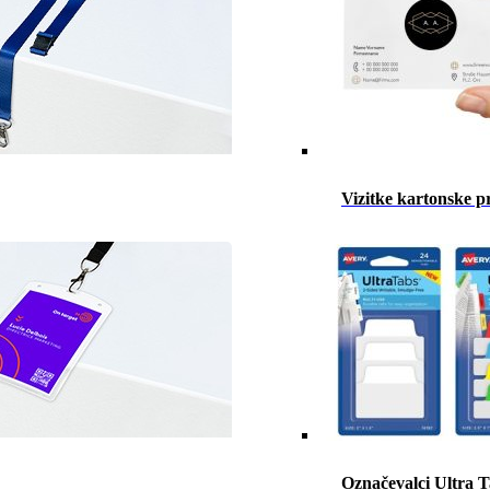
Vizitke kartonske p
Označevalci Ultra 