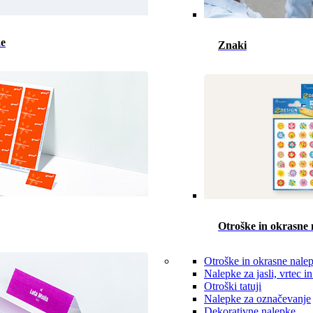
ke
Znaki
Otroške in okrasne 
Otroške in okrasne nale
Nalepke za jasli, vrtec in
Otroški tatuji
Nalepke za označevanje
Dekorativne nalepke