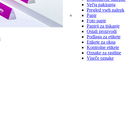
Večja pakiranja
Pregled vseh nalepk
Papir
Foto papir
Papirji za tiskanje
Ostali proizvodi
Podlaga za etikete
i
Etikete za okna
Kontrolne etikete
Oznake za rastline
Viseče oznake