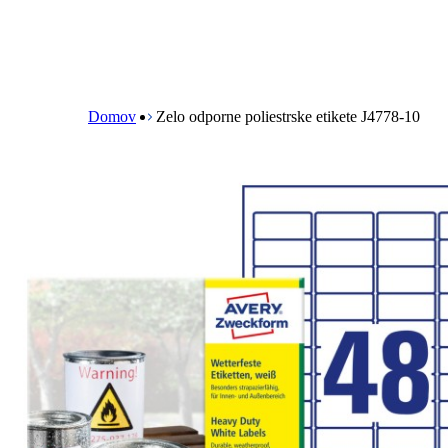
B
r
e
Domov
Zelo odporne poliestrske etikete J4778-10
a
d
c
r
u
m
b