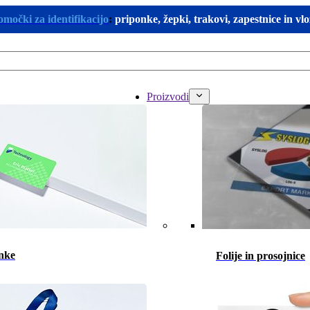
omočki za identifikacijo
:
priponke, žepki, trakovi, zapestnice in vl
Proizvodi
nke
Folije in prosojnice