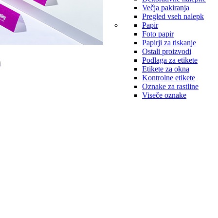
Večja pakiranja
Pregled vseh nalepk
Papir
Foto papir
Papirji za tiskanje
Ostali proizvodi
Podlaga za etikete
i
Etikete za okna
Kontrolne etikete
Oznake za rastline
Viseče oznake