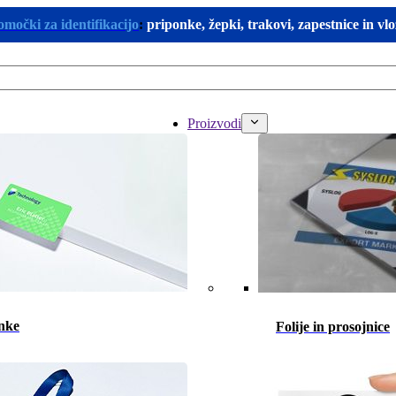
omočki za identifikacijo
:
priponke, žepki, trakovi, zapestnice in vl
Proizvodi
nke
Folije in prosojnice