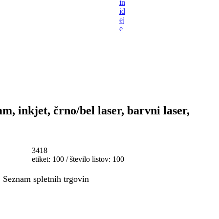
in
id
ej
e
m, inkjet, črno/bel laser, barvni laser,
3418
etiket: 100 / število listov: 100