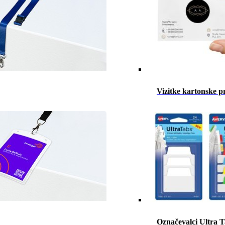
Vizitke kartonske p
Označevalci Ultra 