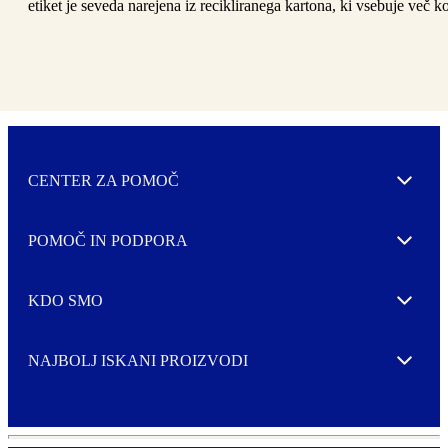
etiket je seveda narejena iz recikliranega kartona, ki vsebuje več k
CENTER ZA POMOČ
Expand
POMOČ IN PODPORA
Expand
KDO SMO
Expand
NAJBOLJ ISKANI PROIZVODI
Expand