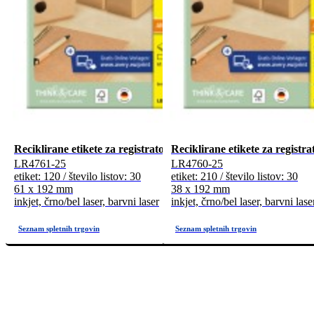
Reciklirane etikete za registratorje
Reciklirane etikete za registra
LR4761-25
LR4760-25
etiket: 120 / število listov: 30
etiket: 210 / število listov: 30
61 x 192 mm
38 x 192 mm
inkjet, črno/bel laser, barvni laser
inkjet, črno/bel laser, barvni lase