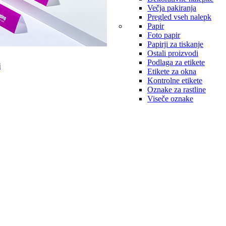
Večja pakiranja
Pregled vseh nalepk
Papir
Foto papir
Papirji za tiskanje
Ostali proizvodi
Podlaga za etikete
i
Etikete za okna
Kontrolne etikete
Oznake za rastline
Viseče oznake