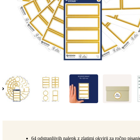
64 odstranljivih nalepk z zlatimi okvirji za ročno pisanj