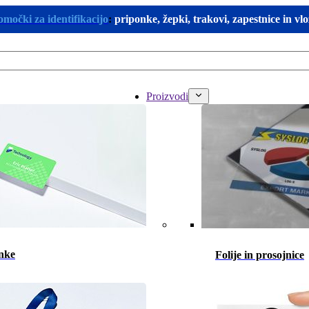
omočki za identifikacijo
:
priponke, žepki, trakovi, zapestnice in vl
Proizvodi
nke
Folije in prosojnice