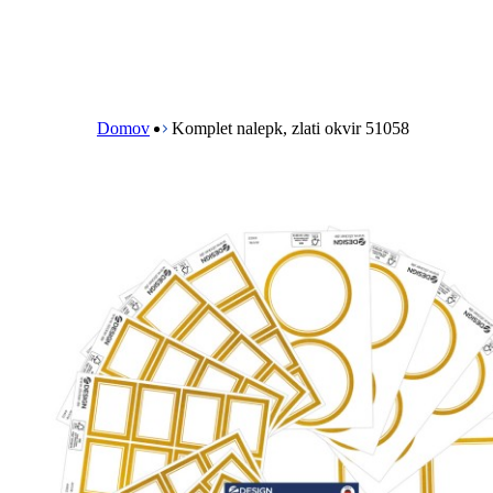
B
r
e
Domov
Komplet nalepk, zlati okvir 51058
a
d
c
r
u
m
b