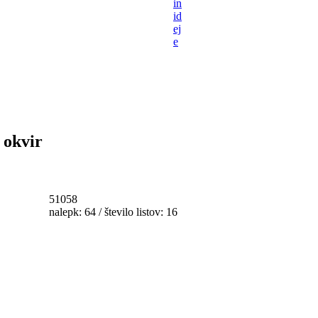
in
id
ej
e
 okvir
51058
nalepk: 64 / število listov: 16