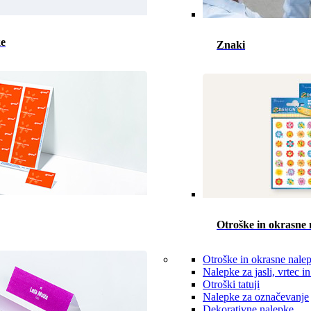
ke
Znaki
Otroške in okrasne 
Otroške in okrasne nale
Nalepke za jasli, vrtec in
Otroški tatuji
Nalepke za označevanje
Dekorativne nalepke