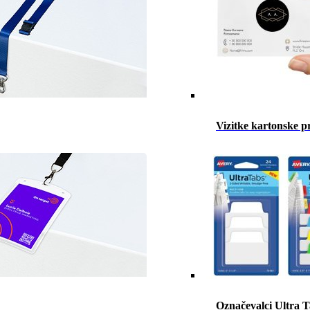
Vizitke kartonske p
Označevalci Ultra 