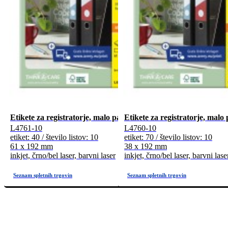
Etikete za registratorje, malo pakiranje
Etikete za registratorje, malo
L4761-10
L4760-10
etiket: 40 / število listov: 10
etiket: 70 / število listov: 10
61 x 192 mm
38 x 192 mm
inkjet, črno/bel laser, barvni laser
inkjet, črno/bel laser, barvni lase