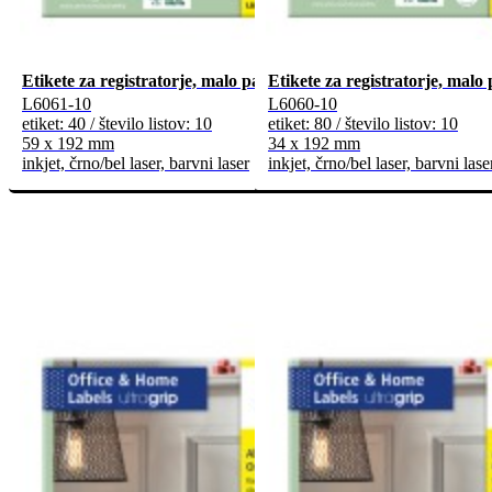
Etikete za registratorje, malo pakiranje
Etikete za registratorje, malo
L6061-10
L6060-10
etiket: 40 / število listov: 10
etiket: 80 / število listov: 10
59 x 192 mm
34 x 192 mm
inkjet, črno/bel laser, barvni laser
inkjet, črno/bel laser, barvni lase