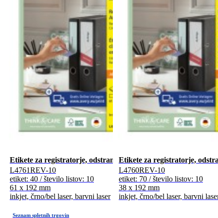
Etikete za registratorje, odstranljive, malo pakiranje
Etikete za registratorje, odstr
L4761REV-10
L4760REV-10
etiket: 40 / število listov: 10
etiket: 70 / število listov: 10
61 x 192 mm
38 x 192 mm
inkjet, črno/bel laser, barvni laser
inkjet, črno/bel laser, barvni lase