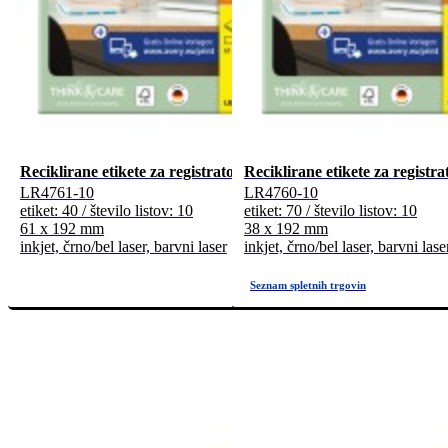
Reciklirane etikete za registratorje, malo pakiranje
Reciklirane etikete za registr
LR4761-10
LR4760-10
etiket: 40 / število listov: 10
etiket: 70 / število listov: 10
61 x 192 mm
38 x 192 mm
inkjet, črno/bel laser, barvni laser
inkjet, črno/bel laser, barvni lase