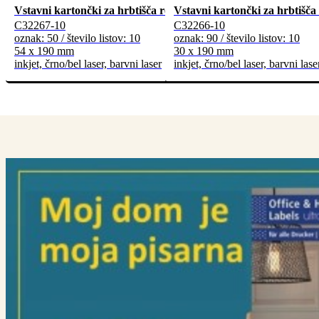
Vstavni kartončki za hrbtišča registratorjev, malo pakiranje
Vstavni kartončki za hrbtišča 
C32267-10
C32266-10
oznak: 50 / število listov: 10
oznak: 90 / število listov: 10
54 x 190 mm
30 x 190 mm
inkjet, črno/bel laser, barvni laser
inkjet, črno/bel laser, barvni lase